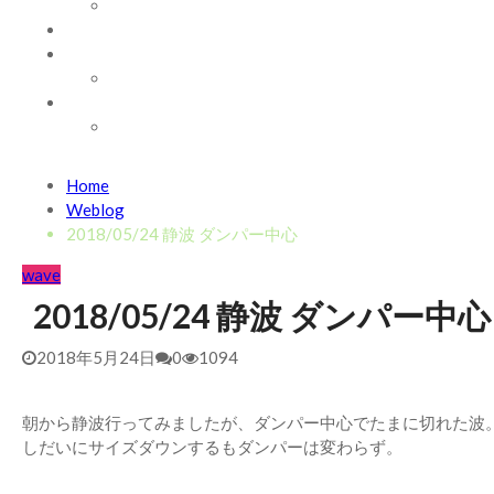
WAVE INFO
AUSTRALIA
ABOUT
お問い合わせ
SHOP
ABOUT MT WOODGEE SURFBOARDS
Recent News
Home
2026/7/28 御前崎方面 よれ入ったダンパー多め
2026年
Weblog
2026/6/4 静波 風弱く見た目よりできました
2026年6月4
2018/05/24 静波 ダンパー中心
2026/5/25 御前崎方面 カレント強くブレイク続かず
202
wave
2026/5/13 静波 ダンパー中心
2026年5月13日
2018/05/24 静波 ダンパー中心
2026/5/12 静波 久しぶりにいい波
2026年5月12日
2018年5月24日
0
1094
朝から静波行ってみましたが、ダンパー中心でたまに切れた波
しだいにサイズダウンするもダンパーは変わらず。