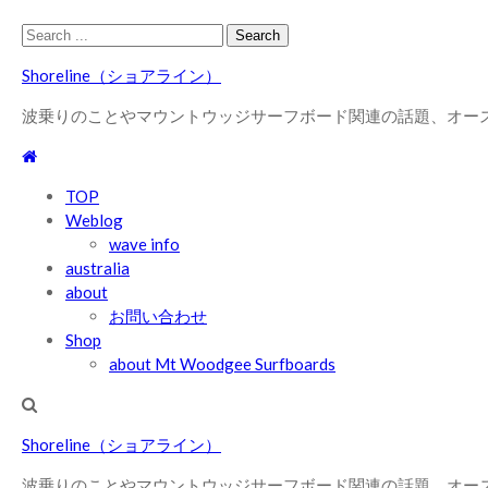
Skip
Skip
Search
to
to
for:
Shoreline（ショアライン）
navigation
content
波乗りのことやマウントウッジサーフボード関連の話題、オー
TOP
Weblog
wave info
australia
about
お問い合わせ
Shop
about Mt Woodgee Surfboards
Shoreline（ショアライン）
波乗りのことやマウントウッジサーフボード関連の話題、オー