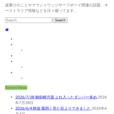
波乗りのことやマウントウッジサーフボード関連の話題、オ
ーストラリア情報などを日々綴ってます。
Search
for:
TOP
WEBLOG
WAVE INFO
AUSTRALIA
ABOUT
お問い合わせ
SHOP
ABOUT MT WOODGEE SURFBOARDS
Recent News
2026/7/28 御前崎方面 よれ入ったダンパー多め
2026
年7月28日
2026/6/4 静波 風弱く見た目よりできました
2026年6
月4日