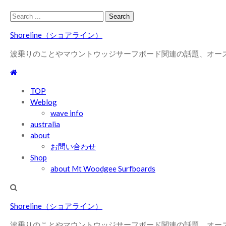
Skip
Skip
Search
to
to
for:
Shoreline（ショアライン）
navigation
content
波乗りのことやマウントウッジサーフボード関連の話題、オー
TOP
Weblog
wave info
australia
about
お問い合わせ
Shop
about Mt Woodgee Surfboards
Shoreline（ショアライン）
波乗りのことやマウントウッジサーフボード関連の話題、オー