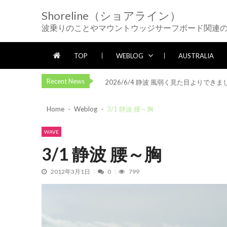
Skip
Skip
Shoreline（ショアライン）
to
to
2026/5/25 御前崎方面 カレント強く
波乗りのことやマウントウッジサーフボード関連
navigation
content
2026/5/13 静波 ダンパー中心
202
2026/5/12 静波 久しぶりにいい波
TOP
WEBLOG
AUSTRALIA
2026/7/28 御前崎方面 よれ入ったダン
Recent News
2026/6/4 静波 風弱く見た目よりできま
2026/5/25 御前崎方面 カレント強く
Home
Weblog
3/1 静波 腰～胸
2026/5/13 静波 ダンパー中心
202
2026/5/12 静波 久しぶりにいい波
WAVE
2026/7/28 御前崎方面 よれ入ったダン
3/1 静波 腰～胸
2026/6/4 静波 風弱く見た目よりできま
2012年3月1日
0
799
2026/5/25 御前崎方面 カレント強く