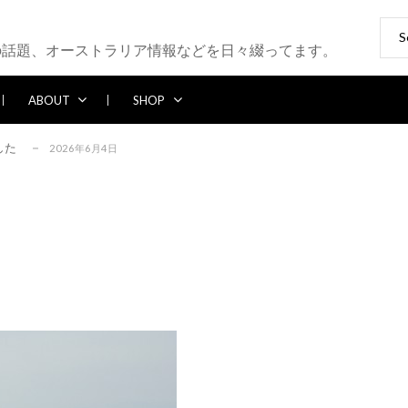
Sear
ブレイク続かず
2026年5月25日
for:
の話題、オーストラリア情報などを日々綴ってます。
6年5月13日
2026年5月12日
ABOUT
SHOP
パー多め
2026年7月28日
した
2026年6月4日
ブレイク続かず
2026年5月25日
6年5月13日
2026年5月12日
パー多め
2026年7月28日
した
2026年6月4日
ブレイク続かず
2026年5月25日