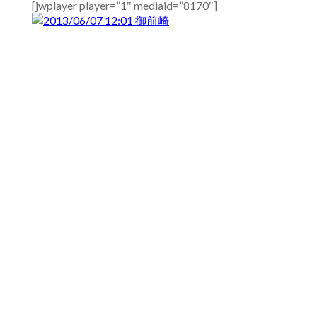
[jwplayer player=”1″ mediaid=”8170″]