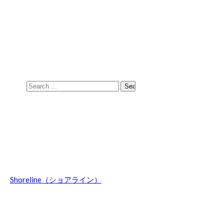
Skip
Skip
to
to
navigation
content
Search
for:
Shoreline（ショアライン）
波乗りのことやマウントウッジサーフボード関連の話題、オ
ーストラリア情報などを日々綴ってます。