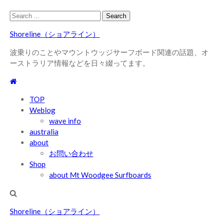
Skip
Skip
Search
to
to
for:
Shoreline（ショアライン）
navigation
content
波乗りのことやマウントウッジサーフボード関連の話題、オ
ーストラリア情報などを日々綴ってます。
TOP
Weblog
wave info
australia
about
お問い合わせ
Shop
about Mt Woodgee Surfboards
Shoreline（ショアライン）