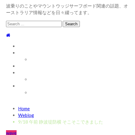
波乗りのことやマウントウッジサーフボード関連の話題、オ
ーストラリア情報などを日々綴ってます。
Search
for:
TOP
WEBLOG
WAVE INFO
AUSTRALIA
ABOUT
お問い合わせ
SHOP
ABOUT MT WOODGEE SURFBOARDS
Recent News
Home
2026/7/28 御前崎方面 よれ入ったダンパー多め
2026
Weblog
年7月28日
9/18 午前 静波堤防横 そこそこできました
2026/6/4 静波 風弱く見た目よりできました
2026年6
wave
月4日