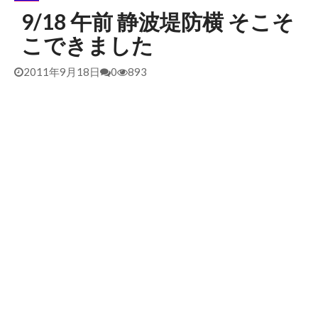
9/18 午前 静波堤防横 そこそ
2026/5/25 御前崎方面 カレント強くブレイク続かず
2026年5月25日
こできました
2026/5/13 静波 ダンパー中心
2026年5月13日
2026/5/12 静波 久しぶりにいい波
2026年5月12日
2011年9月18日
0
893