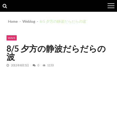
Skip
Skip
to
to
navigation
content
Home
Weblog
8/5 夕方の静波だらだらの波
WAVE
8/5 夕方の静波だらだらの
波
2011年8月5日
0
1153