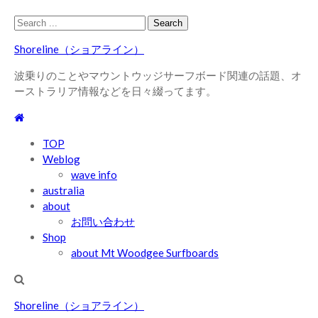
Skip
Skip
Search
to
to
for:
Shoreline（ショアライン）
navigation
content
波乗りのことやマウントウッジサーフボード関連の話題、オ
ーストラリア情報などを日々綴ってます。
TOP
Weblog
wave info
australia
about
お問い合わせ
Shop
about Mt Woodgee Surfboards
Shoreline（ショアライン）