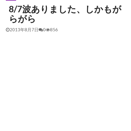
8/7波ありました、しかもが
2026/5/25 御前崎方面 カレント強くブレイク続かず
2026年5月25日
らがら
2026/5/13 静波 ダンパー中心
2026年5月13日
2026/5/12 静波 久しぶりにいい波
2026年5月12日
2013年8月7日
0
856