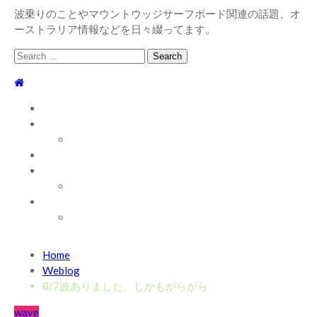
波乗りのことやマウントウッジサーフボード関連の話題、オ
ーストラリア情報などを日々綴ってます。
Search
for:
TOP
WEBLOG
WAVE INFO
AUSTRALIA
ABOUT
お問い合わせ
SHOP
ABOUT MT WOODGEE SURFBOARDS
Recent News
Home
2026/7/28 御前崎方面 よれ入ったダンパー多め
2026
Weblog
年7月28日
8/7波ありました、しかもがらがら
2026/6/4 静波 風弱く見た目よりできました
2026年6
wave
月4日