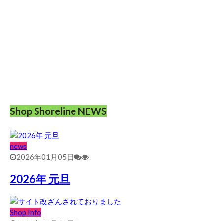
Shop Shoreline NEWS
news
2026年01月05日
2026年 元旦
Shop Info