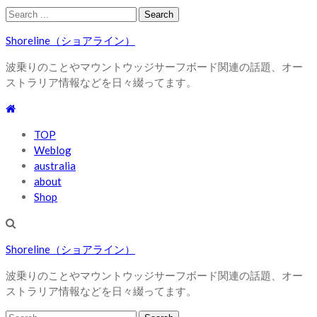
Skip
Skip
Search
to
to
for:
Shoreline（ショアライン）
navigation
content
波乗りのことやマウントウッジサーフボード関連の話題、オー
ストラリア情報などを日々綴ってます。
TOP
Weblog
australia
about
Shop
Shoreline（ショアライン）
波乗りのことやマウントウッジサーフボード関連の話題、オー
ストラリア情報などを日々綴ってます。
Search