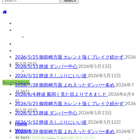
for:
TOP
WEBLOG
WAVE INFO
AUSTRALIA
2026/5/25 御前崎方面 カレント強くブレイク続かず
2026
ABOUT
年5月25日
2026/5/13 静波 ダンパー中心
2026年5月13日
お問い合わせ
SHOP
2026/5/12 静波 久しぶりにいい波
2026年5月12日
ABOUT MT WOODGEE SURFBOARDS
2026/7/28 御前崎方面 よれ入ったダンパー多め
2026年7
月28日
Recent News
2026/6/4 静波 風弱く見た目よりできました
2026年6月4
日
2026/5/25 御前崎方面 カレント強くブレイク続かず
2026
年5月25日
2026/5/13 静波 ダンパー中心
2026年5月13日
2026/5/12 静波 久しぶりにいい波
2026年5月12日
2026/7/28 御前崎方面 よれ入ったダンパー多め
2026年7
Home
月28日
Weblog
2026/6/4 静波 風弱く見た目よりできました
2026年6月4
ASP 4 STAR Breaka Burleigh Pro 2日目
日