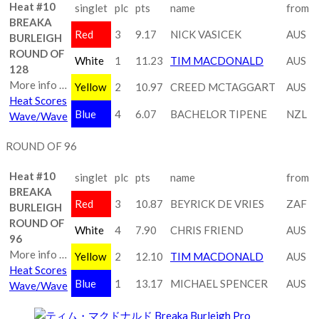
Heat #10
singlet
plc
pts
name
from
BREAKA
Red
3
9.17
NICK VASICEK
AUS
BURLEIGH
ROUND OF
White
1
11.23
TIM MACDONALD
AUS
128
More info …
Yellow
2
10.97
CREED MCTAGGART
AUS
Heat Scores
Blue
4
6.07
BACHELOR TIPENE
NZL
Wave/Wave
ROUND OF 96
Heat #10
singlet
plc
pts
name
from
BREAKA
Red
3
10.87
BEYRICK DE VRIES
ZAF
BURLEIGH
ROUND OF
White
4
7.90
CHRIS FRIEND
AUS
96
More info …
Yellow
2
12.10
TIM MACDONALD
AUS
Heat Scores
Blue
1
13.17
MICHAEL SPENCER
AUS
Wave/Wave