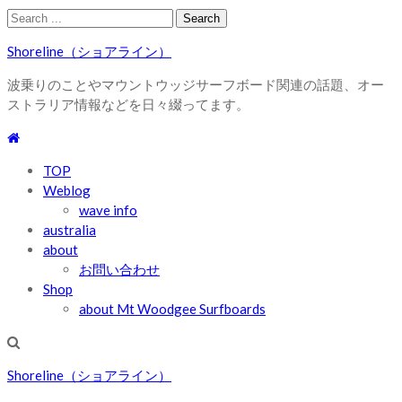
Skip
Skip
Search
to
to
for:
Shoreline（ショアライン）
navigation
content
波乗りのことやマウントウッジサーフボード関連の話題、オー
ストラリア情報などを日々綴ってます。
TOP
Weblog
wave info
australia
about
お問い合わせ
Shop
about Mt Woodgee Surfboards
Shoreline（ショアライン）