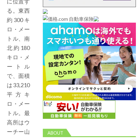
に位置す
る。東西
約300キ
ロ・メー
トル、南
北約180
キロ・メ
ートル
で、面積
は33,210
平方キ
ロ・メー
トル。最
高所はウ
ーチー山
ABOUT