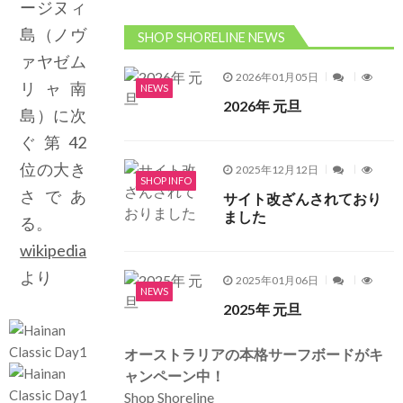
ージヌィ
島（ノヴ
SHOP SHORELINE NEWS
ァヤゼム
2026年01月05日
リャ南
NEWS
2026年 元旦
島）に次
ぐ第42
位の大き
2025年12月12日
SHOP INFO
さであ
サイト改ざんされており
ました
る。
wikipedia
より
2025年01月06日
NEWS
2025年 元旦
オーストラリアの本格サーフボードがキ
ャンペーン中！
Shop Shoreline