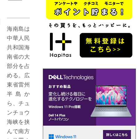
海南島は
中華人民
共和国海
南省の大
部分を占
める。広
東省雷州
半島か
ら、チュ
ンチョウ
海峡を挟
んで南方