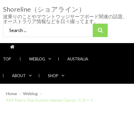
Skip
Skip
Shoreline（ショアライン）
to
to
navigation
content
波乗りのことやマウントウッジサーフボード関連の話題、
オーストラリア情報などを日々綴ってます。
Search
for:
TOP
WEBLOG
AUSTRALIA
ABOUT
SHOP
2026/7/28 御前崎方面 よれ入ったダンパー
Home
Weblog
多め
ASP Men’s Star Events Hainan Classic スタート
2026年7月28日
2026/6/4 静波 風弱く見た目よりできました
2026年6月4日
2026/5/25 御前崎方面 カレント強くブレイ
Recent News
ク続かず
2026年5月25日