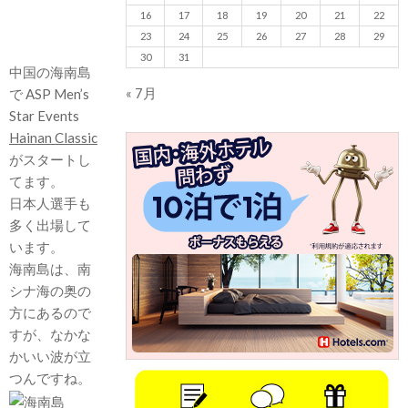
16
17
18
19
20
21
22
23
24
25
26
27
28
29
30
31
中国の海南島
« 7月
で ASP Men’s
Star Events
Hainan Classic
がスタートし
てます。
日本人選手も
多く出場して
います。
海南島は、南
シナ海の奥の
方にあるので
すが、なかな
かいい波が立
つんですね。