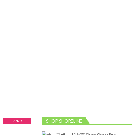
2026/5/13 静波 ダンパー中心
2026年5月13
日
2026/5/12 静波 久しぶりにいい波
2026年5
月12日
SHOP SHORELINE
MEN'S
QUALIFYING
SERIES