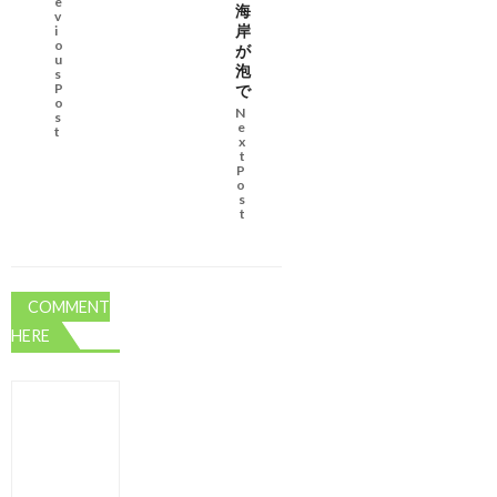
e
海
v
岸
i
o
が
u
泡
s
P
で
o
N
s
e
t
x
t
P
o
s
t
COMMENT
HERE