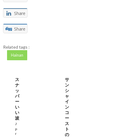
Share
Share
Related tags :
Hainan
ス
サ
ナ
ン
ッ
シ
パ
ャ
ー
イ
い
ン
い
コ
波
ー
♪
ス
ト
P
r
の