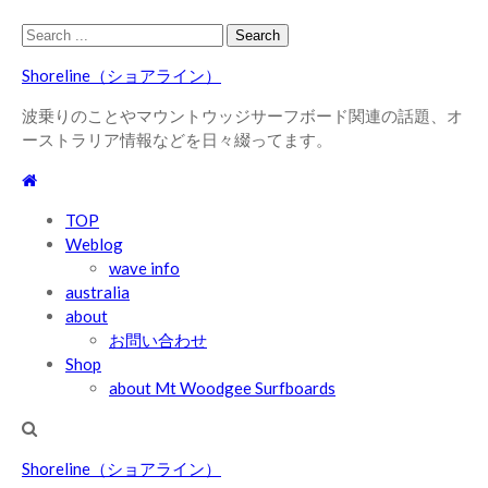
Skip
Skip
Search
to
to
for:
Shoreline（ショアライン）
navigation
content
波乗りのことやマウントウッジサーフボード関連の話題、オ
ーストラリア情報などを日々綴ってます。
TOP
Weblog
wave info
australia
about
お問い合わせ
Shop
about Mt Woodgee Surfboards
Shoreline（ショアライン）