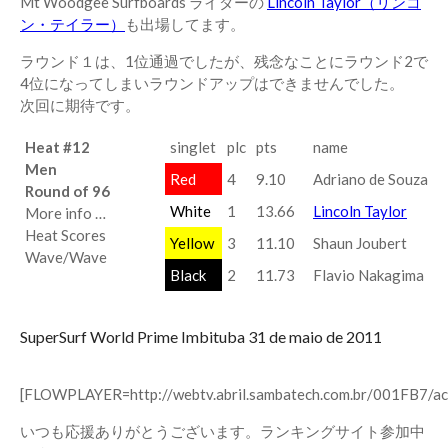
Mt Woodgee Surfboards ライダーの
Lincoln Taylor（リンコ
ン・テイラー）
も出場してます。
ラウンド１は、1位通過でしたが、残念なことにラウンド2で
4位になってしまいラウンドアップはできませんでした。
次回に期待です。
Heat #12
singlet
plc
pts
name
Men
Red
4
9.10
Adriano de Souza
Round of 96
White
1
13.66
Lincoln Taylor
More info …
Heat Scores
Yellow
3
11.10
Shaun Joubert
Wave/Wave
Black
2
11.73
Flavio Nakagima
SuperSurf World Prime Imbituba 31 de maio de 2011
[FLOWPLAYER=http://webtv.abril.sambatech.com.br/001FB7/
いつも応援ありがとうございます。ランキングサイト参加中