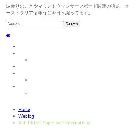
波乗りのことやマウントウッジサーフボード関連の話題、オ
ーストラリア情報などを日々綴ってます。
Search
for:
TOP
WEBLOG
WAVE INFO
AUSTRALIA
ABOUT
お問い合わせ
SHOP
ABOUT MT WOODGEE SURFBOARDS
Recent News
Home
2026/7/28 御前崎方面 よれ入ったダンパー多め
2026
Weblog
年7月28日
ASP PRIME Super Surf International
2026/6/4 静波 風弱く見た目よりできました
2026年6
月4日