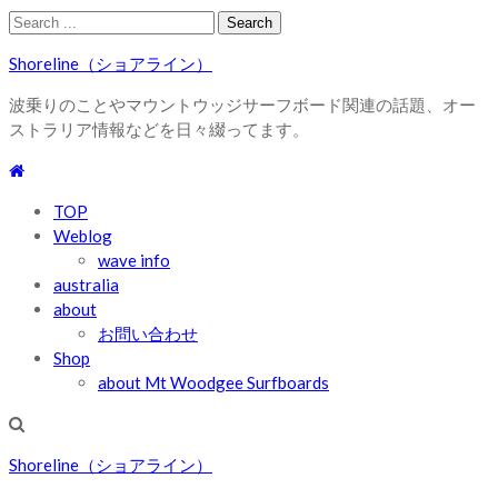
Skip
Skip
Search
to
to
for:
Shoreline（ショアライン）
navigation
content
波乗りのことやマウントウッジサーフボード関連の話題、オー
ストラリア情報などを日々綴ってます。
TOP
Weblog
wave info
australia
about
お問い合わせ
Shop
about Mt Woodgee Surfboards
Shoreline（ショアライン）