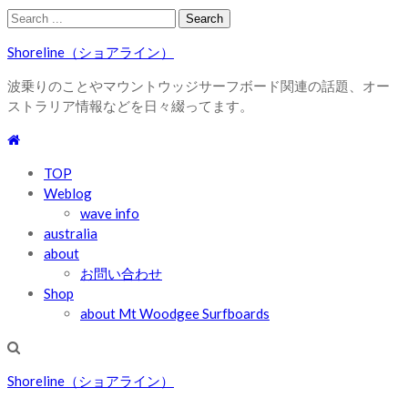
Skip
Skip
Search
to
to
for:
Shoreline（ショアライン）
navigation
content
波乗りのことやマウントウッジサーフボード関連の話題、オー
ストラリア情報などを日々綴ってます。
TOP
Weblog
wave info
australia
about
お問い合わせ
Shop
about Mt Woodgee Surfboards
Shoreline（ショアライン）