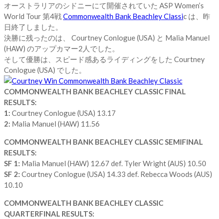
オーストラリアのシドニーにて開催されていた ASP Women’s
World Tour 第4戦
Commonwealth Bank Beachley Classi
c は、昨
日終了しました。
決勝に残ったのは、 Courtney Conlogue (USA) と Malia Manuel
(HAW) のアップカマー2人でした。
そして優勝は、スピード感あるライディングをした Courtney
Conlogue (USA) でした。
COMMONWEALTH BANK BEACHLEY CLASSIC FINAL
RESULTS:
1:
Courtney Conlogue (USA) 13.17
2:
Malia Manuel (HAW) 11.56
COMMONWEALTH BANK BEACHLEY CLASSIC SEMIFINAL
RESULTS:
SF 1:
Malia Manuel (HAW) 12.67 def. Tyler Wright (AUS) 10.50
SF 2:
Courtney Conlogue (USA) 14.33 def. Rebecca Woods (AUS)
10.10
COMMONWEALTH BANK BEACHLEY CLASSIC
QUARTERFINAL RESULTS: