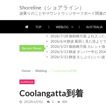
Skip
Skip
Shoreline（ショアライン）
to
to
navigation
content
波乗りのことやマウントウッジサーフボード関連
TOP
WEBLOG
AUSTRALIA
2026/7/28 御前崎方面 よれ入
2026/6/4 静波 風弱く見た目よ
2026/5/25 御前崎方面 カレン
Recent News
2026/5/13 静波 ダンパー中心
20
2026/5/12 静波 久しぶりにいい波
Home
Weblog
Coolangatta到着
AUSTRALIA
Coolangatta到着
2012年6月9日
0
804