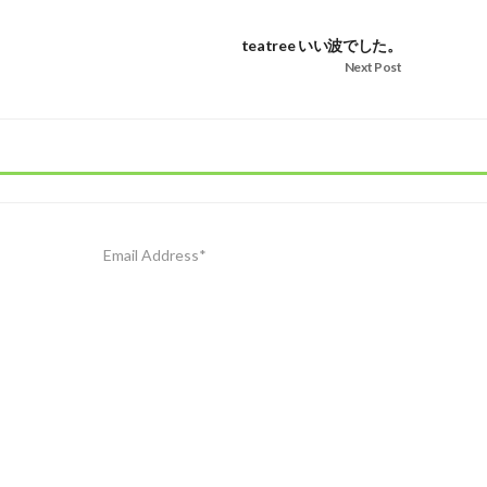
teatree いい波でした。
Next Post