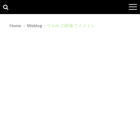
Skip
Skip
to
to
navigation
content
Home
Weblog
D-bah の映像でイメトレ