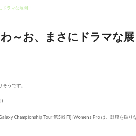
ったダンパー多め
2026年7月28日
りできました
お、まさにドラマな展開！
2026年6月4日
ト強くブレイク続かず
2026年5月25日
26年5月13日
2026年5月12日
o 2015 わ～お、まさにドラマな展
りそうです。
xy Championship Tour 第5戦
Fiji Women’s Pro
は、鼓膜を破り