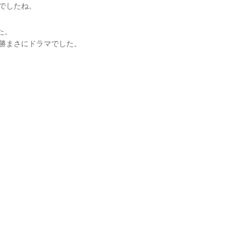
インでしたね。
た。
優勝まさにドラマでした。