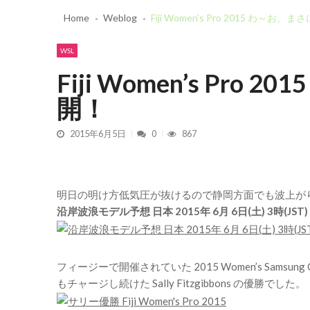
2026/7/28 御前崎方面 よれ入
Home
Weblog
2026/6/4 静波 風弱く見た目よ
Fiji Women’s Pro 2015 わ～
2026/5/25 御前崎方面 カレン
Recent News
2026/5/13 静波 ダンパー中心
20
WSL
2026/5/12 静波 久しぶりにいい波
Fiji Women’s Pr
開！
2015年6月5日
0
867
明日の明け方低気圧が抜けるので静岡方面でも波上が
沿岸波浪モデル予想 日本 2015年 6月 6日(土) 3時(JST)
フィージーで開催されていた 2015 Women’s Samsung Gala
もチャージし続けた Sally Fitzgibbons の優勝でした。