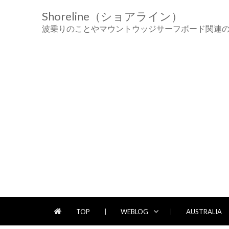
Skip
Skip
Shoreline（ショアライン）
to
to
navigation
content
波乗りのことやマウントウッジサーフボード関連
TOP
WEBLOG
AUSTRALIA