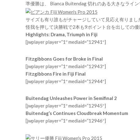
準優勝は、 Bianca Buitendag 切れのある大きなラ
サイズも有り誰もがチャージしていて見応え有りまし
怪我を押して決勝戦で2本も9ポイント台を出しての
Highlights: Drama, Triumph in Fiji
[jwplayer player=”1″ mediaid=”12941″]
Fitzgibbons Goes for Broke in Final
[jwplayer player=”1″ mediaid=”12943″]
Fitzgibbons Fire in Fiji Final
[jwplayer player=”1″ mediaid=”12944″]
Buitendag Unleashes Power in Semifinal 2
[jwplayer player=”1″ mediaid=”12945″]
Buitendag’s Continues Cloudbreak Momentum
[jwplayer player=”1″ mediaid=”12946″]