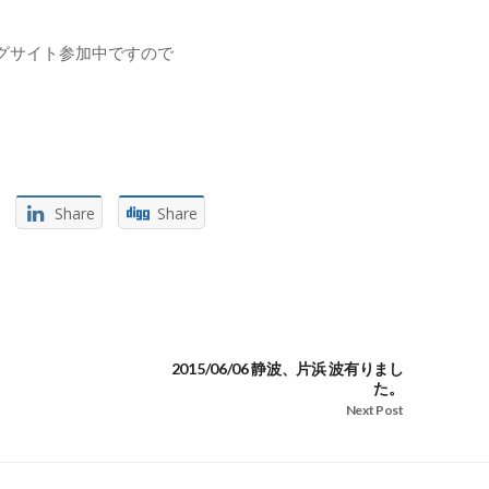
グサイト参加中ですので
Share
Share
2015/06/06 静波、片浜 波有りまし
た。
Next Post