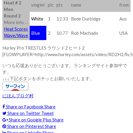
Heat # 2
singlet
plc
pts
name
from
Men
Round 2
White
1
12.33
Bede Durbidge
Aus
More info …
Heat Scores
Blue
2
10.77
Rob Machado
USA
Wave/Wave
Hurley Pro TRESTLES ラウンド2 ヒート2
[FLOWPLAYER=http://www.hurley.com/assets/video/RD2H2.flv,5
いつも応援ありがとうございます。ランキングサイト参加中で
す。
↓↓↓下記ボタンをポチッとお願いいたします。
にほんブログ村
Share on Facebook
Share
Share on Twitter
Tweet
Share on Google Plus
Share
Share on Pinterest
Share
Share on Linkedin
Share