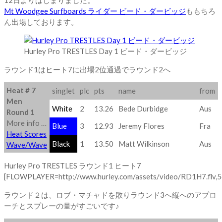
Mt Woodgee Surfboards ライダー ビード・ダービッジ
ももちろ
ん出場しております。
Hurley Pro TRESTLES Day 1 ビード・ダービッジ
ラウンド1はヒート7に出場2位通過でラウンド2へ
Heat # 7
singlet
plc
pts
name
from
Men
White
2
13.26
Bede Durbidge
Aus
Round 1
More info …
Blue
3
12.93
Jeremy Flores
Fra
Heat Scores
Black
1
13.50
Matt Wilkinson
Aus
Wave/Wave
Hurley Pro TRESTLES ラウンド1 ヒート7
[FLOWPLAYER=http://www.hurley.com/assets/video/RD1H7.flv,5
ラウンド２は、ロブ・マチャドを敗りラウンド3へ縦へのアプロ
ーチとスプレーの量がすごいです♪