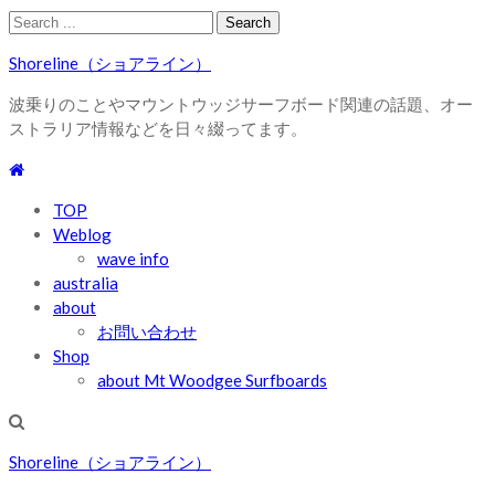
Skip
Skip
Search
to
to
for:
Shoreline（ショアライン）
navigation
content
波乗りのことやマウントウッジサーフボード関連の話題、オー
ストラリア情報などを日々綴ってます。
TOP
Weblog
wave info
australia
about
お問い合わせ
Shop
about Mt Woodgee Surfboards
Shoreline（ショアライン）