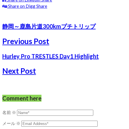
Share on Digg
Share
静岡～鹿島片道300kmプチトリップ
Previous Post
Hurley Pro TRESTLES Day1 Highlight
Next Post
Comment here
名前
※
メール
※