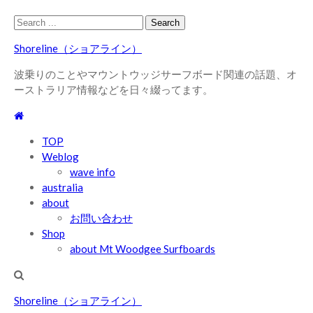
Skip
Skip
Search
to
to
for:
Shoreline（ショアライン）
navigation
content
波乗りのことやマウントウッジサーフボード関連の話題、オ
ーストラリア情報などを日々綴ってます。
TOP
Weblog
wave info
australia
about
お問い合わせ
Shop
about Mt Woodgee Surfboards
Shoreline（ショアライン）