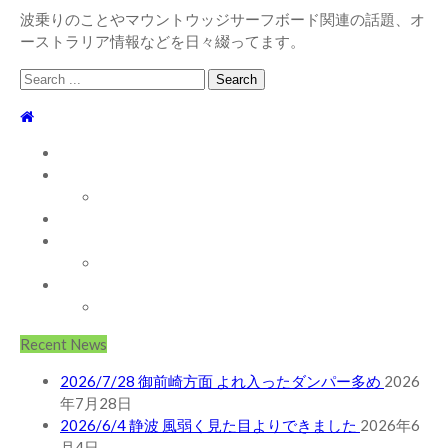
波乗りのことやマウントウッジサーフボード関連の話題、オ
ーストラリア情報などを日々綴ってます。
Search
for:
TOP
WEBLOG
WAVE INFO
AUSTRALIA
ABOUT
お問い合わせ
SHOP
ABOUT MT WOODGEE SURFBOARDS
Recent News
2026/7/28 御前崎方面 よれ入ったダンパー多め
2026
年7月28日
2026/6/4 静波 風弱く見た目よりできました
2026年6
月4日