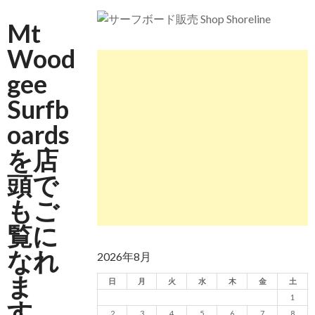
SURFBOARDS
2026/6/4 静波 風弱く見た目よりできました
2026年7月28日
2026年6月4日
Mt
2026/5/25 御前崎方面 カレント強くブレイク
続かず
Wood
2026年5月25日
gee
Surfb
oards
を店
頭で
もご
覧に
なれ
2026年8月
ま
日
月
火
水
木
金
土
1
す。
2
3
4
5
6
7
8