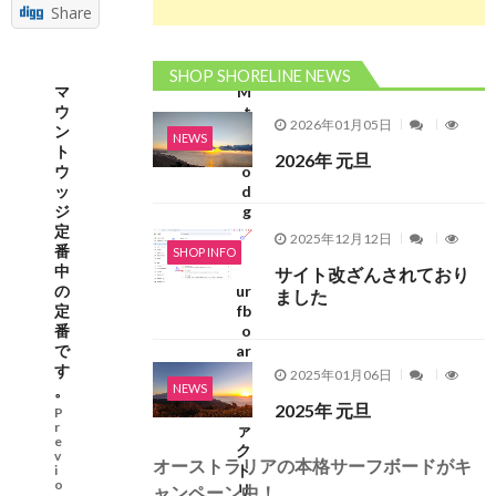
Share
SHOP SHORELINE NEWS
マ
M
ウ
t
2026年01月05日
ン
W
NEWS
ト
o
2026年 元旦
ウ
o
ッ
d
ジ
g
定
e
2025年12月12日
番
e
SHOP INFO
中
S
サイト改ざんされており
の
ur
ました
定
fb
番
o
で
ar
す
d
2025年01月06日
NEWS
。
s
2025年 元旦
フ
P
r
ァ
e
ク
v
オーストラリアの本格サーフボードがキ
ト
i
o
リ
ャンペーン中！