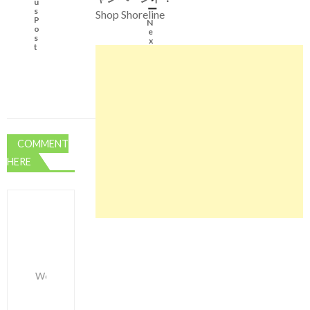
u
ー
s
Shop Shoreline
P
N
o
e
s
x
t
t
P
o
s
t
COMMENT
HERE