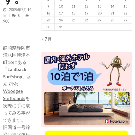
9
10
11
12
13
14
15
2009年7月14
16
17
18
19
20
21
22
日
0
23
24
25
26
27
28
29
900
30
31
« 7月
静岡県静岡市
清水区興津本
町16にある
「
Laidback
Surfshop
」さ
んで
Mt
Woodgee
Surfboards
を
実際に手に取
ってみる事が
できます。
旧国道一号線
沿い清水銀行