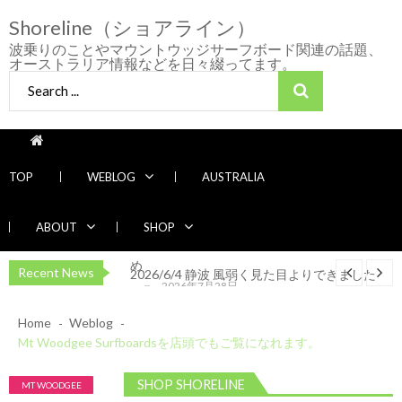
Skip
Skip
Shoreline（ショアライン）
to
to
navigation
content
波乗りのことやマウントウッジサーフボード関連の話題、
オーストラリア情報などを日々綴ってます。
Search
for:
2026/5/25 御前崎方面 カレント強くブレイク
TOP
WEBLOG
AUSTRALIA
続かず
2026/5/13 静波 ダンパー中心
2026年5月
2026年5月25日
13日
2026/5/12 静波 久しぶりにいい波
2026年
ABOUT
SHOP
5月12日
2026/7/28 御前崎方面 よれ入ったダンパー多
め
Recent News
2026/6/4 静波 風弱く見た目よりできました
2026年7月28日
2026年6月4日
2026/5/25 御前崎方面 カレント強くブレイク
続かず
Home
Weblog
2026/5/13 静波 ダンパー中心
2026年5月
2026年5月25日
Mt Woodgee Surfboardsを店頭でもご覧になれます。
13日
2026/5/12 静波 久しぶりにいい波
2026年
5月12日
2026/7/28 御前崎方面 よれ入ったダンパー多
SHOP SHORELINE
MT WOODGEE
め