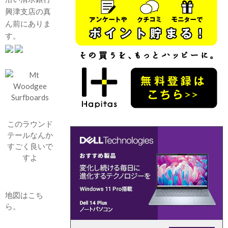
興津支店の真
ん前にありま
す。
このラウンド
テールなんか
すごく良いで
すよ
地図はこち
ら。