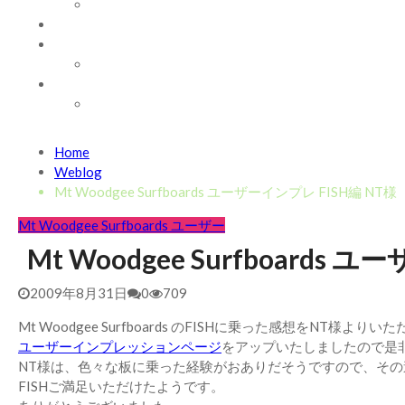
WAVE INFO
AUSTRALIA
ABOUT
お問い合わせ
SHOP
ABOUT MT WOODGEE SURFBOARDS
Recent News
Home
2026/7/28 御前崎方面 よれ入ったダンパー多め
2026年
Weblog
2026/6/4 静波 風弱く見た目よりできました
2026年6月4
Mt Woodgee Surfboards ユーザーインプレ FISH編 NT様
2026/5/25 御前崎方面 カレント強くブレイク続かず
202
Mt Woodgee Surfboards ユーザー
2026/5/13 静波 ダンパー中心
2026年5月13日
Mt Woodgee Surfboards
2026/5/12 静波 久しぶりにいい波
2026年5月12日
2009年8月31日
0
709
Mt Woodgee Surfboards のFISHに乗った感想をNT様より
ユーザーインプレッションページ
をアップいたしましたので是
NT様は、色々な板に乗った経験がおありだそうですので、そ
FISHご満足いただけたようです。