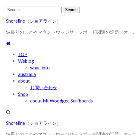
Skip
Skip
Search
to
to
for:
Shoreline（ショアライン）
navigation
content
波乗りのことやマウントウッジサーフボード関連の話題、オー
TOP
Weblog
wave info
australia
about
お問い合わせ
Shop
about Mt Woodgee Surfboards
Shoreline（ショアライン）
波乗りのことやマウントウッジサーフボード関連の話題、オー