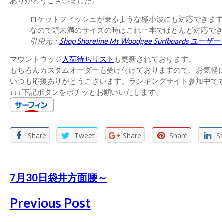
ありがとうございました。
ロケットフィッシュが乗るような極小波にも対応できま
なので頭未満のサイズの時はこれ一本でほとんど対応で
引用元：
Shop Shoreline Mt Woodgee Surfboards
マウントウッジ
入荷待ちリスト
も更新されております。
もちろんカスタムオーダーも受け付けておりますので、お気軽
いつも応援ありがとうございます。ランキングサイト参加中で
↓↓↓下記ボタンをポチッとお願いいたします。
Share
Tweet
Share
Share
S
7月30日袋井方面腰～
Previous Post