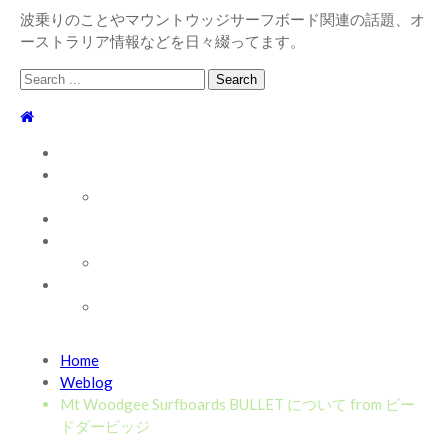
波乗りのことやマウントウッジサーフボード関連の話題、オ
ーストラリア情報などを日々綴ってます。
Search
for:
TOP
WEBLOG
WAVE INFO
AUSTRALIA
ABOUT
お問い合わせ
SHOP
ABOUT MT WOODGEE SURFBOARDS
Recent News
Home
2026/7/28 御前崎方面 よれ入ったダンパー多め
2026
Weblog
年7月28日
Mt Woodgee Surfboards BULLET について from ビー
2026/6/4 静波 風弱く見た目よりできました
2026年6
ドダービッジ
月4日