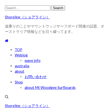
Skip
Skip
Search
to
to
for:
Shoreline（ショアライン）
navigation
content
波乗りのことやマウントウッジサーフボード関連の話題、オ
ーストラリア情報などを日々綴ってます。
TOP
Weblog
wave info
australia
about
お問い合わせ
Shop
about Mt Woodgee Surfboards
Shoreline（ショアライン）