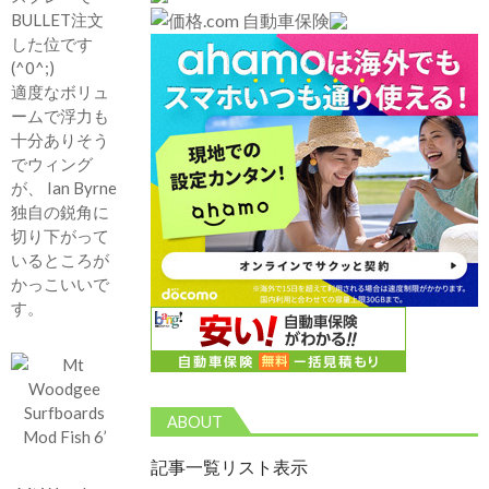
BULLET注文
した位です
(^0^;)
適度なボリュ
ームで浮力も
十分ありそう
でウィング
が、 Ian Byrne
独自の鋭角に
切り下がって
いるところが
かっこいいで
す。
ABOUT
記事一覧リスト表示