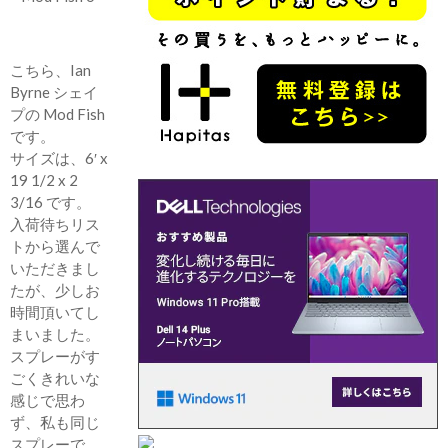
こちら、Ian
Byrne シェイ
プの Mod Fish
です。
サイズは、6′ x
19 1/2 x 2
3/16 です。
入荷待ちリス
トから選んで
いただきまし
たが、少しお
時間頂いてし
まいました。
スプレーがす
ごくきれいな
感じで思わ
ず、私も同じ
スプレーで