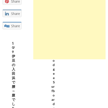
Share
Share
Share
1
M
0/
t
9
W
伊
o
豆
o
の
d
入
g
田
e
浜
e
で
S
腰
ur
～
fb
腹
o
で
ar
し
d