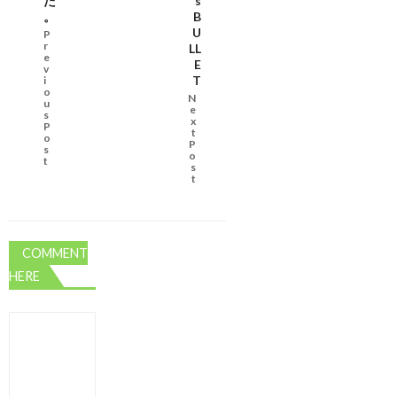
た
s
。
B
U
P
r
LL
e
E
v
T
i
o
N
u
e
s
x
P
t
o
P
s
o
t
s
t
COMMENT
HERE