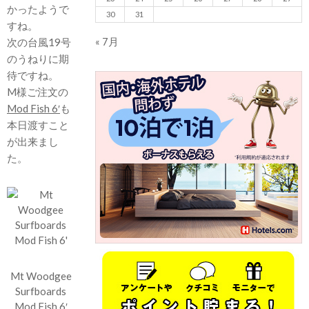
かったようで
30
31
すね。
« 7月
次の台風19号
のうねりに期
待ですね。
M様ご注文の
Mod Fish 6′
も
本日渡すこと
が出来まし
た。
Mt Woodgee
Surfboards
Mod Fish 6′