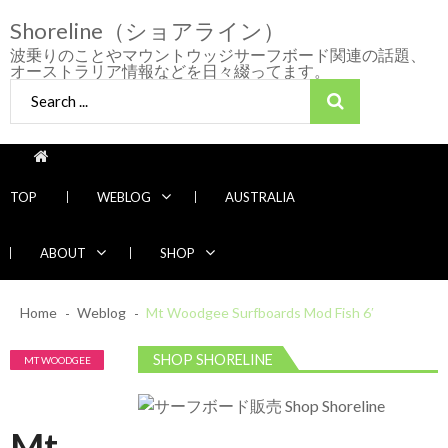
Skip
Skip
Shoreline（ショアライン）
to
to
navigation
content
波乗りのことやマウントウッジサーフボード関連の話題、
オーストラリア情報などを日々綴ってます。
Search
for:
TOP
WEBLOG
AUSTRALIA
ABOUT
SHOP
2026/7/28 御前崎方面 よれ入ったダンパー
Home
Weblog
多め
Mt Woodgee Surfboards Mod Fish 6′
2026年7月28日
2026/6/4 静波 風弱く見た目よりできました
SHOP SHORELINE
MT WOODGEE
2026年6月4日
SURFBOARDS ユ
2026/5/25 御前崎方面 カレント強くブレイ
ーザー
Recent News
ク続かず
Mt
2026年5月25日