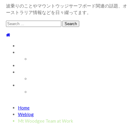
波乗りのことやマウントウッジサーフボード関連の話題、オ
ーストラリア情報などを日々綴ってます。
Search
for:
TOP
WEBLOG
WAVE INFO
AUSTRALIA
ABOUT
お問い合わせ
SHOP
ABOUT MT WOODGEE SURFBOARDS
Recent News
Home
2026/7/28 御前崎方面 よれ入ったダンパー多め
2026
Weblog
年7月28日
Mt Woodgee Team at Work
2026/6/4 静波 風弱く見た目よりできました
2026年6
月4日