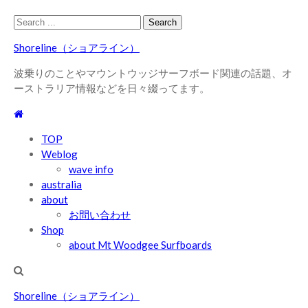
Skip
Skip
Search
to
to
for:
Shoreline（ショアライン）
navigation
content
波乗りのことやマウントウッジサーフボード関連の話題、オ
ーストラリア情報などを日々綴ってます。
TOP
Weblog
wave info
australia
about
お問い合わせ
Shop
about Mt Woodgee Surfboards
Shoreline（ショアライン）