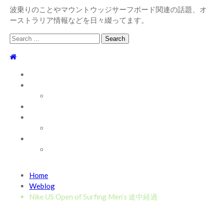
波乗りのことやマウントウッジサーフボード関連の話題、オ
ーストラリア情報などを日々綴ってます。
Search
for:
TOP
WEBLOG
WAVE INFO
AUSTRALIA
ABOUT
お問い合わせ
SHOP
ABOUT MT WOODGEE SURFBOARDS
Recent News
Home
2026/7/28 御前崎方面 よれ入ったダンパー多め
2026
Weblog
年7月28日
Nike US Open of Surfing Men’s 途中経過
2026/6/4 静波 風弱く見た目よりできました
2026年6
月4日