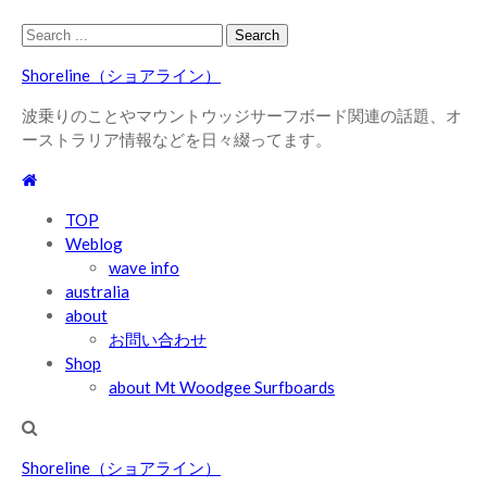
Skip
Skip
Search
to
to
for:
Shoreline（ショアライン）
navigation
content
波乗りのことやマウントウッジサーフボード関連の話題、オ
ーストラリア情報などを日々綴ってます。
TOP
Weblog
wave info
australia
about
お問い合わせ
Shop
about Mt Woodgee Surfboards
Shoreline（ショアライン）