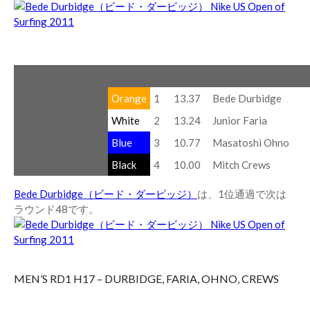
Heat #17
singlet
plc
pts
name
Men
Orange
1
13.37
Bede Durbidge
Rd 96
White
2
13.24
Junior Faria
More info …
Heat Scores
Blue
3
10.77
Masatoshi Ohno
Wave/Wave
Black
4
10.00
Mitch Crews
Bede Durbidge（ビード・ダービッジ）
は、1位通過で次は
ラウンド48です。
MEN’S RD1 H17 – DURBIDGE, FARIA, OHNO, CREWS