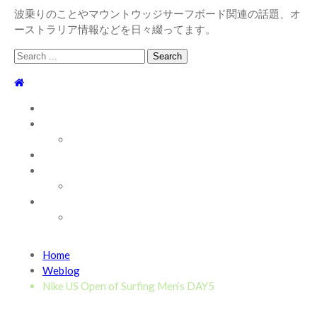
波乗りのことやマウントウッジサーフボード関連の話題、オ
ーストラリア情報などを日々綴ってます。
Search
for:
TOP
WEBLOG
WAVE INFO
AUSTRALIA
ABOUT
お問い合わせ
SHOP
ABOUT MT WOODGEE SURFBOARDS
Recent News
Home
2026/7/28 御前崎方面 よれ入ったダンパー多め
2026
Weblog
年7月28日
Nike US Open of Surfing Men’s DAY5
2026/6/4 静波 風弱く見た目よりできました
2026年6
月4日