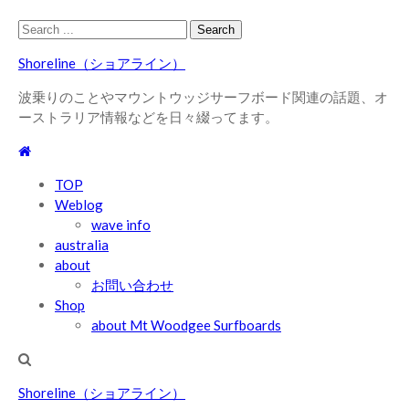
Skip
Skip
Search
to
to
for:
Shoreline（ショアライン）
navigation
content
波乗りのことやマウントウッジサーフボード関連の話題、オ
ーストラリア情報などを日々綴ってます。
TOP
Weblog
wave info
australia
about
お問い合わせ
Shop
about Mt Woodgee Surfboards
Shoreline（ショアライン）