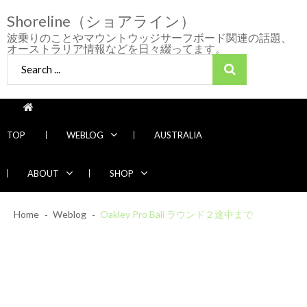
Skip
Skip
Shoreline（ショアライン）
to
to
navigation
content
波乗りのことやマウントウッジサーフボード関連の話題、
オーストラリア情報などを日々綴ってます。
Search
for:
TOP
WEBLOG
AUSTRALIA
ABOUT
SHOP
2026/7/28 御前崎方面 よれ入ったダンパー
Home
Weblog
多め
Oakley Pro Bali ラウンド２途中まで
2026年7月28日
2026/6/4 静波 風弱く見た目よりできました
2026年6月4日
2026/5/25 御前崎方面 カレント強くブレイ
Recent News
ク続かず
2026年5月25日