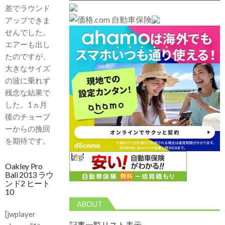
差でラウンド
アップできま
せんでした。
エアーも出し
たのですが、
大きなサイズ
の波に乗れず
残念な結果で
した。1ヵ月
後のチョープ
ーからの挽回
を期待です。
Oakley Pro
Bali 2013 ラウ
ンド2 ヒート
10
ABOUT
[jwplayer
記事一覧リスト表示