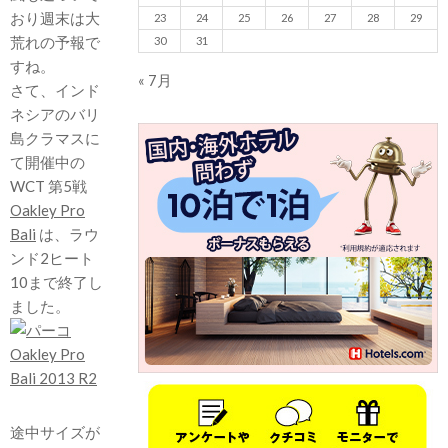
おり週末は大
23
24
25
26
27
28
29
荒れの予報で
30
31
すね。
« 7月
さて、インド
ネシアのバリ
島クラマスに
て開催中の
WCT 第5戦
Oakley Pro
Bali
は、ラウ
ンド2ヒート
10まで終了し
ました。
途中サイズが