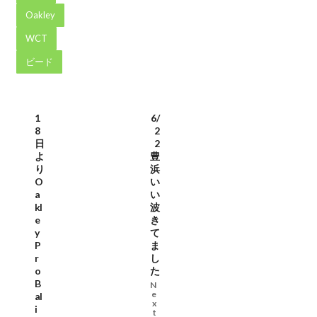
Oakley
WCT
ビード
1
6/
8
2
日
2
よ
豊
り
浜
O
い
a
い
kl
波
e
き
y
て
P
ま
r
し
o
た
B
N
e
al
x
i
t