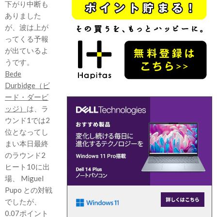
下がり中断も
ありました
が、波は上が
ってくる予報
が出ているよ
うです。
Bede
Durbidge（ビ
ード・ダービ
ッジ）
は、ラ
ウンド1では2
位となってし
まい本日最終
のラウンド2
ヒート10に出
場、 Miguel
Pupo との対戦
でしたが、
0.07ポイント