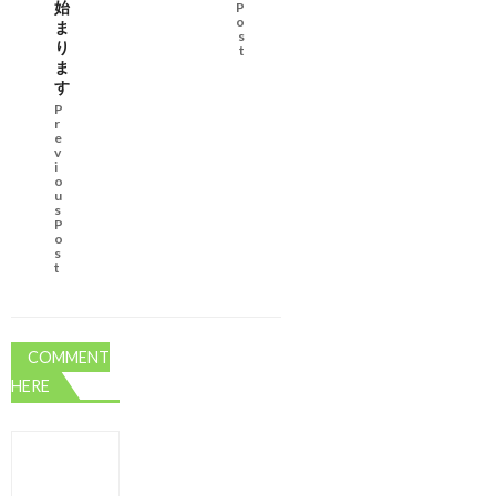
始
P
o
ま
s
り
t
ま
す
P
r
e
v
i
o
u
s
P
o
s
t
COMMENT
HERE