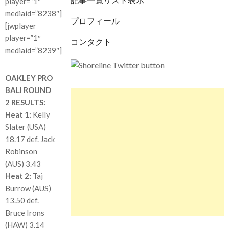
player=”1″
mediaid=”8238″]
プロフィール
[jwplayer
player=”1″
コンタクト
mediaid=”8239″]
OAKLEY PRO
BALI ROUND
2 RESULTS:
Heat 1:
Kelly
Slater (USA)
18.17 def. Jack
Robinson
(AUS) 3.43
Heat 2:
Taj
Burrow (AUS)
13.50 def.
Bruce Irons
(HAW) 3.14