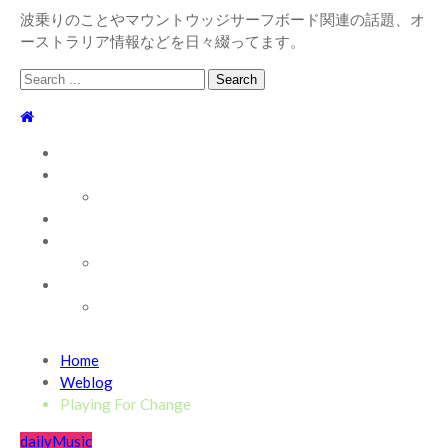
波乗りのことやマウントウッジサーフボード関連の話題、オ
ーストラリア情報などを日々綴ってます。
Search
for:
TOP
WEBLOG
WAVE INFO
AUSTRALIA
ABOUT
お問い合わせ
SHOP
ABOUT MT WOODGEE SURFBOARDS
Recent News
Home
2026/7/28 御前崎方面 よれ入ったダンパー多め
2026
Weblog
年7月28日
Playing For Change
2026/6/4 静波 風弱く見た目よりできました
2026年6
daily
Music
月4日