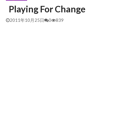
Playing For Change
2026/5/25 御前崎方面 カレント強くブレイク続かず
2026年5月25日
2026/5/13 静波 ダンパー中心
2026年5月13日
2011年10月25日
0
839
2026/5/12 静波 久しぶりにいい波
2026年5月12日