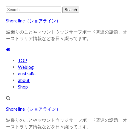
Skip
Skip
Search
to
to
for:
Shoreline（ショアライン）
navigation
content
波乗りのことやマウントウッジサーフボード関連の話題、オ
ーストラリア情報などを日々綴ってます。
TOP
Weblog
australia
about
Shop
Shoreline（ショアライン）
波乗りのことやマウントウッジサーフボード関連の話題、オ
ーストラリア情報などを日々綴ってます。