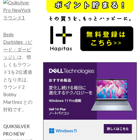
Bede
Durbidge（ビ
ード・ダービ
ッジ）
は、惜
しくもラウン
ド1を2位通過
となり次は、
ラウンド2
Bobby
Martinez との
対戦です。
QUIKSILVER
PRO NEW