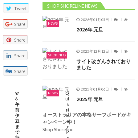
SHOP SHORELINE NEWS
Tweet
2026年01月05日
NEWS
Share
2026年 元旦
Share
2025年12月12日
Share
SHOP INFO
サイト改ざんされており
ました
Share
2025年01月06日
9/
Q
NEWS
2025年 元旦
6
ui
午
k
前
si
オーストラリアの本格サーフボードがキ
伊
lv
豆
e
ャンペーン中！
ま
r
Shop Shoreline
で
P
行
r