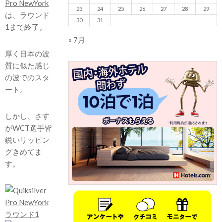
Pro NewYork
23
24
25
26
27
28
29
は、ラウンド
30
31
1まで終了。
« 7月
厚く日本の波
質に似た感じ
の波でのスタ
ート。
しかし、さす
がWCT選手皆
鋭いリッピン
グきめてま
す。