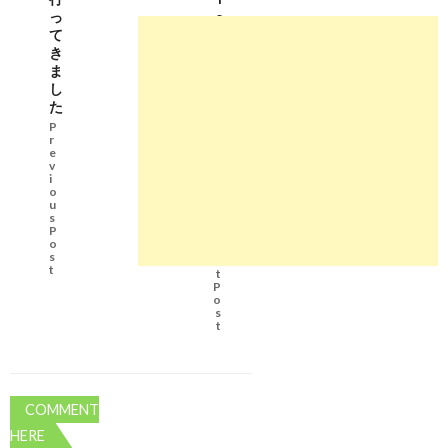
っ
o
て
N
き
e
ま
w
し
Y
た
o
r
P
r
k
e
D
v
A
i
o
Y
u
2
s
P
N
o
e
s
x
t
t
P
o
s
t
COMMENT
HERE