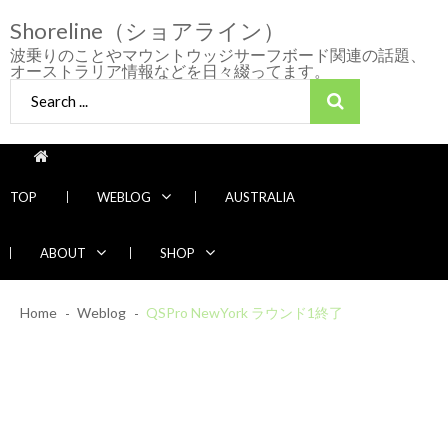
Skip
Skip
Shoreline（ショアライン）
to
to
navigation
content
波乗りのことやマウントウッジサーフボード関連の話題、
オーストラリア情報などを日々綴ってます。
Search
for:
TOP
WEBLOG
AUSTRALIA
ABOUT
SHOP
2026/7/28 御前崎方面 よれ入ったダンパー
Home
Weblog
多め
QSPro NewYork ラウンド1終了
2026年7月28日
2026/6/4 静波 風弱く見た目よりできました
2026年6月4日
2026/5/25 御前崎方面 カレント強くブレイ
Recent News
ク続かず
2026年5月25日