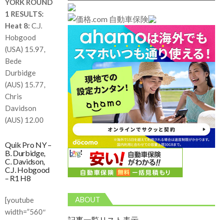
YORK ROUND
1 RESULTS:
Heat 8:
C.J.
Hobgood
(USA) 15.97,
Bede
Durbidge
(AUS) 15.77,
Chris
Davidson
(AUS) 12.00
Quik Pro NY –
B. Durbidge,
C. Davidson,
C.J. Hobgood
– R1 H8
ABOUT
[youtube
width=”560″
記事一覧リスト表示