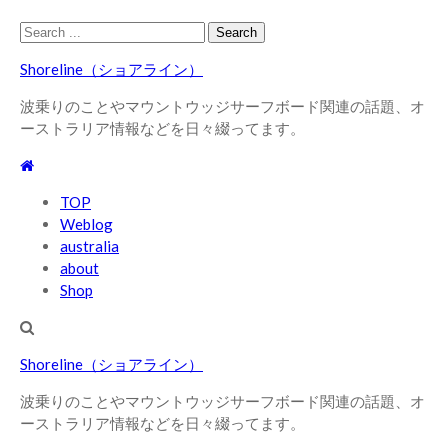
Skip
Skip
Search
to
to
for:
Shoreline（ショアライン）
navigation
content
波乗りのことやマウントウッジサーフボード関連の話題、オ
ーストラリア情報などを日々綴ってます。
TOP
Weblog
australia
about
Shop
Shoreline（ショアライン）
波乗りのことやマウントウッジサーフボード関連の話題、オ
ーストラリア情報などを日々綴ってます。