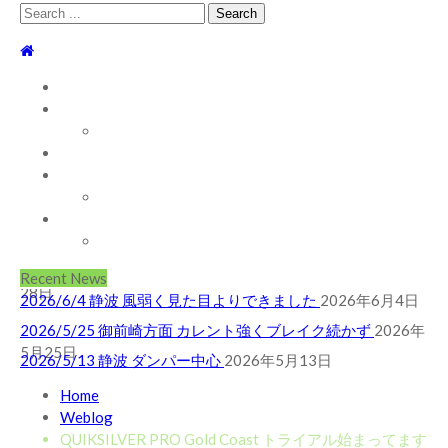
Search
for:
TOP
WEBLOG
WAVE INFO
AUSTRALIA
ABOUT
2026/5/25 御前崎方面 カレント強くブレイク続かず
2026年
お問い合わせ
5月25日
2026/5/13 静波 ダンパー中心
2026年5月13日
SHOP
2026/5/12 静波 久しぶりにいい波
2026年5月12日
ABOUT MT WOODGEE SURFBOARDS
2026/7/28 御前崎方面 よれ入ったダンパー多め
2026年7月
Recent News
28日
2026/6/4 静波 風弱く見た目よりできました
2026年6月4日
2026/5/25 御前崎方面 カレント強くブレイク続かず
2026年
5月25日
2026/5/13 静波 ダンパー中心
2026年5月13日
2026/5/12 静波 久しぶりにいい波
2026年5月12日
Home
Weblog
2026/7/28 御前崎方面 よれ入ったダンパー多め
2026年7月
QUIKSILVER PRO Gold Coast トライアル始まってます
28日