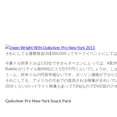
それにしても優勝賞金US$300,000ってサーフイベントにして
今豪ドル対米ドルは1.02位ですからオーエンにとっては、A$294
Rubble がリテイル$690位だと5万5千円くらいでしょう
う～ん、対米ドルの円高半端ないです。ガソリン価格が下がら
それにしても、アメリカの大会での提供される映像がきれいで
20分くらいのハイライト映像もあって720pなのでDVD並のク
Quiksilver Pro New York Snack Pack