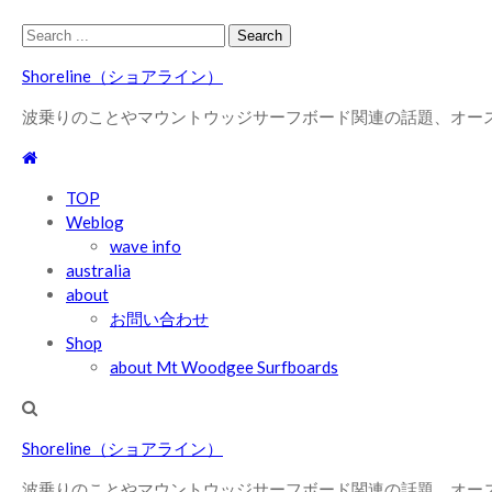
Skip
Skip
Search
to
to
for:
Shoreline（ショアライン）
navigation
content
波乗りのことやマウントウッジサーフボード関連の話題、オー
TOP
Weblog
wave info
australia
about
お問い合わせ
Shop
about Mt Woodgee Surfboards
Shoreline（ショアライン）
波乗りのことやマウントウッジサーフボード関連の話題、オー