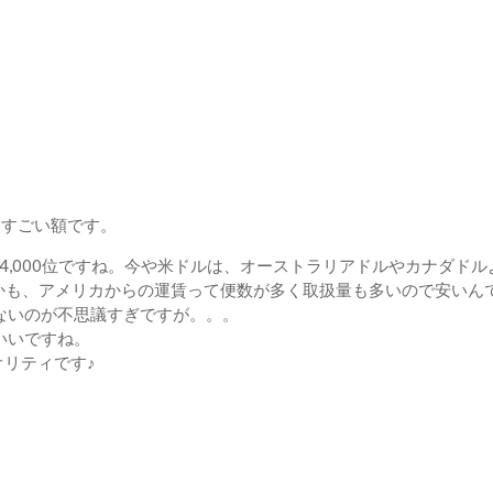
はすごい額です。
,000位ですね。今や米ドルは、オーストラリアドルやカナダドルより下なん
か。しかも、アメリカからの運賃って便数が多く取扱量も多いので安いん
ないのが不思議すぎですが。。。
いいですね。
オリティです♪