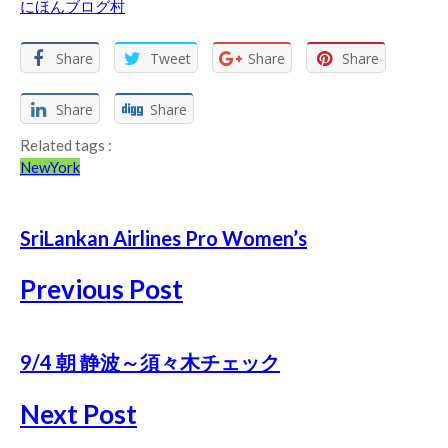
にほんブログ村
Share
Tweet
Share
Share
Share
Share
Related tags :
NewYork
SriLankan Airlines Pro Women’s
Previous Post
9/4 朝 静波～須々木チェック
Next Post