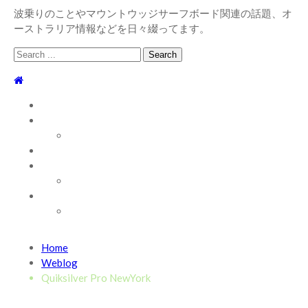
波乗りのことやマウントウッジサーフボード関連の話題、オ
ーストラリア情報などを日々綴ってます。
Search
for:
TOP
WEBLOG
WAVE INFO
AUSTRALIA
ABOUT
お問い合わせ
SHOP
ABOUT MT WOODGEE SURFBOARDS
Recent News
Home
2026/7/28 御前崎方面 よれ入ったダンパー多め
2026
Weblog
年7月28日
Quiksilver Pro NewYork
2026/6/4 静波 風弱く見た目よりできました
2026年6
月4日