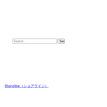
Skip
Skip
to
to
navigation
content
Search
for:
Shoreline（ショアライン）
波乗りのことやマウントウッジサーフボード関連の話題、オ
ーストラリア情報などを日々綴ってます。