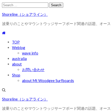
Skip
Skip
Search
to
to
for:
Shoreline（ショアライン）
navigation
content
波乗りのことやマウントウッジサーフボード関連の話題、オース
TOP
Weblog
wave info
australia
about
お問い合わせ
Shop
about Mt Woodgee Surfboards
Shoreline（ショアライン）
波乗りのことやマウントウッジサーフボード関連の話題、オース