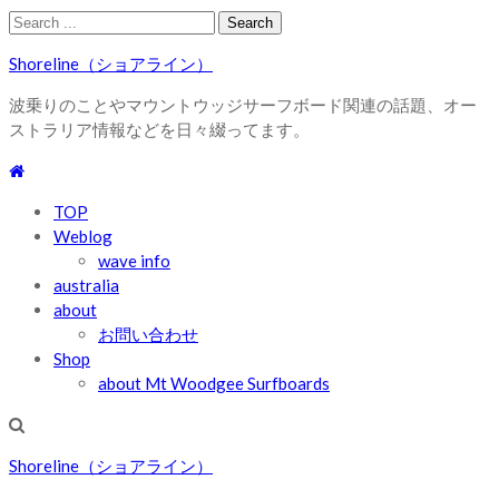
Skip
Skip
Search
to
to
for:
Shoreline（ショアライン）
navigation
content
波乗りのことやマウントウッジサーフボード関連の話題、オー
ストラリア情報などを日々綴ってます。
TOP
Weblog
wave info
australia
about
お問い合わせ
Shop
about Mt Woodgee Surfboards
Shoreline（ショアライン）