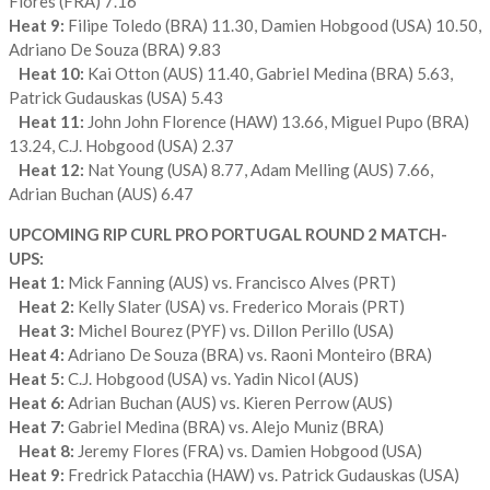
Flores (FRA) 7.16
Heat 9:
Filipe Toledo (BRA) 11.30, Damien Hobgood (USA) 10.50,
Adriano De Souza (BRA) 9.83
Heat 10:
Kai Otton (AUS) 11.40, Gabriel Medina (BRA) 5.63,
Patrick Gudauskas (USA) 5.43
Heat 11:
John John Florence (HAW) 13.66, Miguel Pupo (BRA)
13.24, C.J. Hobgood (USA) 2.37
Heat 12:
Nat Young (USA) 8.77, Adam Melling (AUS) 7.66,
Adrian Buchan (AUS) 6.47
UPCOMING RIP CURL PRO PORTUGAL ROUND 2 MATCH-
UPS:
Heat 1:
Mick Fanning (AUS) vs. Francisco Alves (PRT)
Heat 2:
Kelly Slater (USA) vs. Frederico Morais (PRT)
Heat 3:
Michel Bourez (PYF) vs. Dillon Perillo (USA)
Heat 4:
Adriano De Souza (BRA) vs. Raoni Monteiro (BRA)
Heat 5:
C.J. Hobgood (USA) vs. Yadin Nicol (AUS)
Heat 6:
Adrian Buchan (AUS) vs. Kieren Perrow (AUS)
Heat 7:
Gabriel Medina (BRA) vs. Alejo Muniz (BRA)
Heat 8:
Jeremy Flores (FRA) vs. Damien Hobgood (USA)
Heat 9:
Fredrick Patacchia (HAW) vs. Patrick Gudauskas (USA)