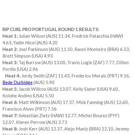
RIP CURL PRO PORTUGAL ROUND 1 RESULTS:
Heat 1:
Julian Wilson (AUS) 11.34, Fredrick Patacchia (HAW)
4.63, Yadin Nicol (AUS) 4.20
Heat 2:
Joel Parkinson (AUS) 11.50, Raoni Monteiro (BRA) 6.53,
Brett Simpson (USA) 4.93
Heat 3:
Taj Burrow (AUS) 13.00, Travis Logie (ZAF) 7.77, Dillon
Perillo (USA) 2.96
Heat 4:
Jordy Smith (ZAF) 11.43, Frederico Morais (PRT) 9.16,
Bede Durbidge
(AUS) 5.90
Heat 5:
Jacob Willcox (AUS) 13.07, Kelly Slater (USA) 9.60,
Kolohe Andino (USA) 5.50
Heat 6:
Matt Wilkinson (AUS) 17.37, Mick Fanning (AUS) 12.60,
Francisco Alves (PRT) 7.56
Heat 7:
Sebastian Zietz (HAW) 12.77, Michel Bourez (PYF)
12.07, Kieren Perrow (AUS) 3.73
Heat 8:
Josh Kerr (AUS) 12.37, Alejo Muniz (BRA) 12.10, Jeremy