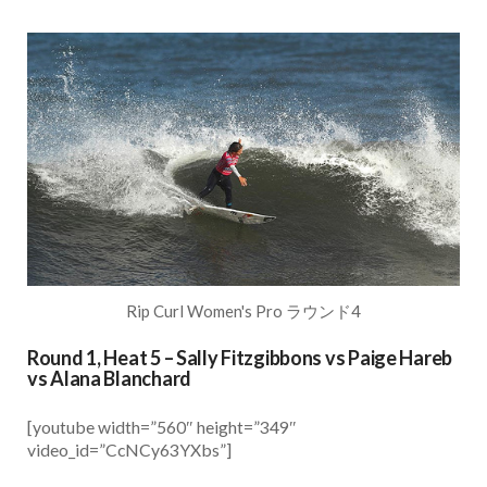
Rip Curl Women's Pro ラウンド4
Round 1, Heat 5 – Sally Fitzgibbons vs Paige Hareb
vs Alana Blanchard
[youtube width=”560″ height=”349″
video_id=”CcNCy63YXbs”]