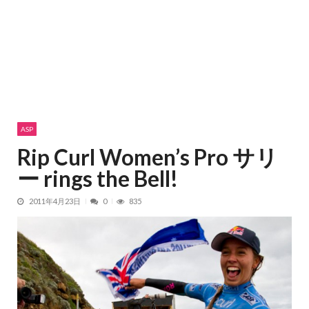
ASP
Rip Curl Women’s Pro サリ
ー rings the Bell!
2011年4月23日
0
835