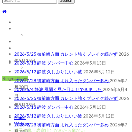
for:
TOP
WEBLOG
WAVE INFO
AUSTRALIA
2026/5/25 御前崎方面 カレント強くブレイク続かず
2026
ABOUT
年5月25日
2026/5/13 静波 ダンパー中心
2026年5月13日
お問い合わせ
SHOP
2026/5/12 静波 久しぶりにいい波
2026年5月12日
ABOUT MT WOODGEE SURFBOARDS
2026/7/28 御前崎方面 よれ入ったダンパー多め
2026年7
月28日
Recent News
2026/6/4 静波 風弱く見た目よりできました
2026年6月4
日
2026/5/25 御前崎方面 カレント強くブレイク続かず
2026
年5月25日
2026/5/13 静波 ダンパー中心
2026年5月13日
2026/5/12 静波 久しぶりにいい波
2026年5月12日
2026/7/28 御前崎方面 よれ入ったダンパー多め
2026年7
Home
月28日
Weblog
2026/6/4 静波 風弱く見た目よりできました
2026年6月4
獅子ヶ鼻（岩室山）なめたら危ない
日