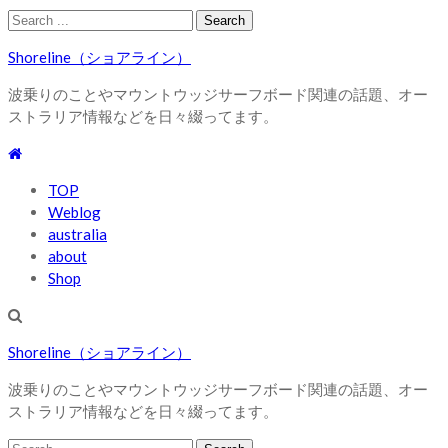
Skip
Skip
Search
to
to
for:
Shoreline（ショアライン）
navigation
content
波乗りのことやマウントウッジサーフボード関連の話題、オー
ストラリア情報などを日々綴ってます。
TOP
Weblog
australia
about
Shop
Shoreline（ショアライン）
波乗りのことやマウントウッジサーフボード関連の話題、オー
ストラリア情報などを日々綴ってます。
Search