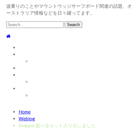
波乗りのことやマウントウッジサーフボード関連の話題、オ
ーストラリア情報などを日々綴ってます。
Search
for:
TOP
WEBLOG
WAVE INFO
AUSTRALIA
ABOUT
お問い合わせ
SHOP
ABOUT MT WOODGEE SURFBOARDS
Recent News
Home
2026/7/28 御前崎方面 よれ入ったダンパー多め
2026
Weblog
年7月28日
Snapper遊べるセット入り出しました
2026/6/4 静波 風弱く見た目よりできました
2026年6
月4日