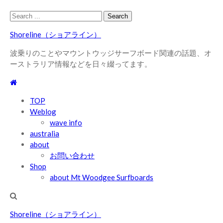
Skip
Skip
Search
to
to
for:
Shoreline（ショアライン）
navigation
content
波乗りのことやマウントウッジサーフボード関連の話題、オ
ーストラリア情報などを日々綴ってます。
TOP
Weblog
wave info
australia
about
お問い合わせ
Shop
about Mt Woodgee Surfboards
Shoreline（ショアライン）