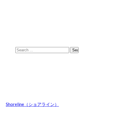
Skip
Skip
to
to
navigation
content
Search
for:
Shoreline（ショアライン）
波乗りのことやマウントウッジサーフボード関連の話題、オ
ーストラリア情報などを日々綴ってます。