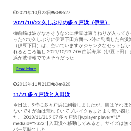
2021年10月23日
0
527
2021/10/23 久しぶりの多々戸浜（伊豆）
御前崎は波がなさそうなのに伊豆は東うねりが入ってき
ったので久しぶりに伊豆下田方面へ 7時に到着した白浜
（伊豆下田）は、空いていますがジャンクなセットばか
れるところ無し 2021/10/23 7:06 白浜海岸（伊豆下田）
浜が波情報でできそうだった
Read More
2013年11月21日
0
820
11/21 多々戸浜と入田浜
今日は、9時に多々戸浜に到着しましたが、風はそれほ
ないですが面は荒れていてブレイクもまとまり無い感じ
た。 2013/11/21 9:07 多々戸浜 [jwplayer player="1"
mediaid="9322"] 入田浜へ移動してみると、サイズは
パー気味でした