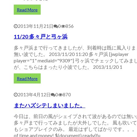
Read More
2013年11月21日
0
856
11/20 多々戸と弓ヶ浜
多々戸浜まで行ってきましたが、到着時は既に風入りま
無い波でした。 2013/11/20 11:20 多々戸浜 [jwplayer
player="1" mediaid="9309"] 弓ヶ浜でチェックしてみ
が、こちらはまったり小波でした。 2013/11/20 1
Read More
2013年4月12日
0
870
またハズシテしまいました。
今日は、前日の風がシェイプされて波があるのでは無い
多々戸まで行ってみましたが大外しでした。 風も吹い
もショアブレイクのみ。 最近はずしてばかりです。。。 w
of time and money! $(document).ready(fu