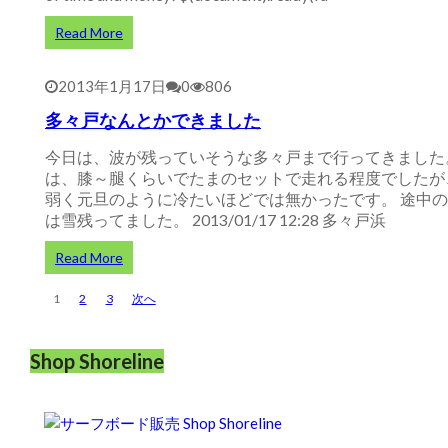
Read More
2013年1月17日
0
806
多々戸なんとかできました
今日は、波が残っていそうな多々戸まで行ってきました
は、膝～腿くらいでたまのセットで走れる程度でしたが
弱く元旦のように冷たいほどでは無かったです。 途中
は雪残ってました。 2013/01/17 12:28 多々戸浜
Read More
投
1
2
3
次へ
稿
の
Shop Shoreline
ペ
ー
ジ