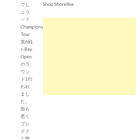
Shop Shoreline
でし
ょう
～？
Championship
Tour
第6戦
J-Bay
Open
のラ
ウン
ド1行
われ
まし
た。
面も
悪く
ブレ
イク
も難