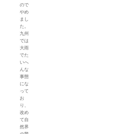
ので
やめ
まし
た。
九州
では
大雨
でた
いへ
んな
事態
にな
って
お
り、
改め
て自
然界
の驚