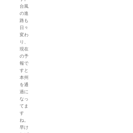
台風
の進
路も
日々
変わ
り、
現在
の予
報で
すと
本州
を通
過に
なっ
てま
す
ね。
早け