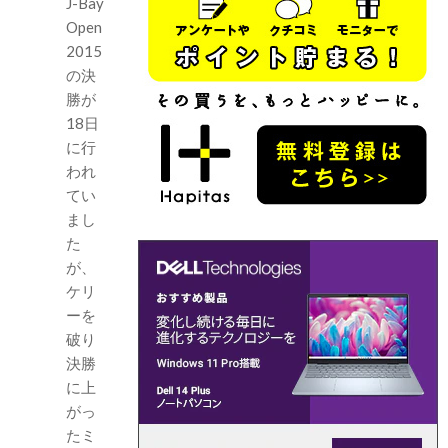
J-Bay
Open
2015
の決
勝が
18日
に行
われ
てい
まし
た
が、
ケリ
ーを
破り
決勝
に上
がっ
たミ