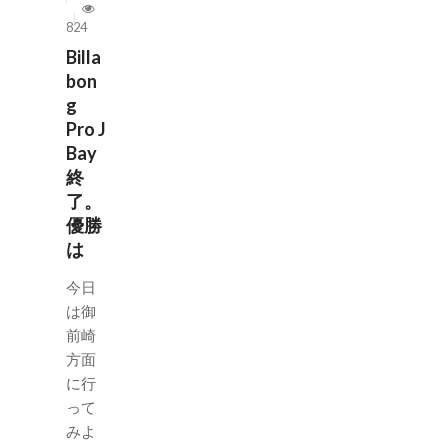
824
Billa
bon
g
Pro J
Bay
終
了。
優勝
は
今日
は御
前崎
方面
に行
って
みよ