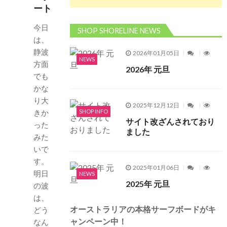
ート
今日
SHOP SHORELINE NEWS
は、
静波
2026年01月05日
NEWS
方面
2026年 元旦
でも
かな
り大
2025年12月12日
SHOP INFO
きか
サイト改ざんされており
った
ました
みた
いで
す。
2025年01月06日
明日
NEWS
2025年 元旦
の波
は、
オーストラリアの本格サーフボードがキ
どう
ャンペーン中！
なん