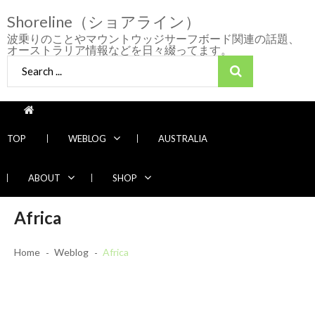
Skip
Skip
Shoreline（ショアライン）
to
to
navigation
content
波乗りのことやマウントウッジサーフボード関連の話題、
オーストラリア情報などを日々綴ってます。
Search
for:
TOP
WEBLOG
AUSTRALIA
ABOUT
SHOP
2026/7/28 御前崎方面 よれ入ったダンパー
Africa
多め
2026年7月28日
2026/6/4 静波 風弱く見た目よりできました
Home
Weblog
Africa
2026年6月4日
2026/5/25 御前崎方面 カレント強くブレイ
Recent News
ク続かず
2026年5月25日