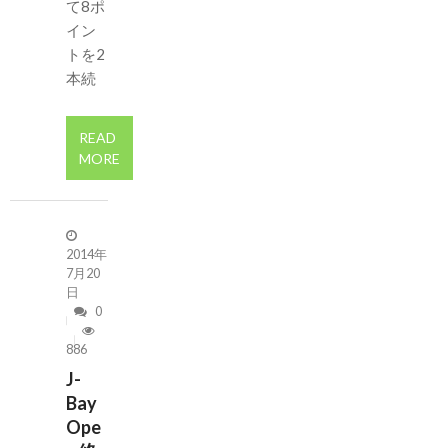
て8ポ
イン
トを2
本続
READ
MORE
2014年
7月20
日
0
886
J-
Bay
Ope