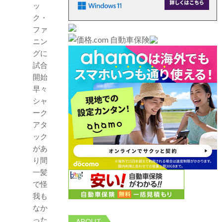
ッ
ク・
ファ
ニン
グに
試合
開始
早々
シャ
ーク
アタ
ック
があ
り間
一髪
で怪
我も
なか
った
ABOUT