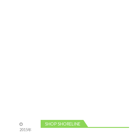
2026/5/13 静波 ダンパー中心
2026年5月13
日
2026/5/12 静波 久しぶりにいい波
2026年5
月12日
SHOP SHORELINE
2015年