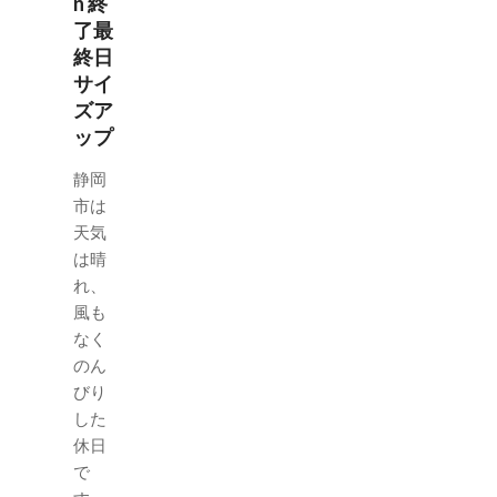
n 終
了最
終日
サイ
ズア
ップ
静岡
市は
天気
は晴
れ、
風も
なく
のん
びり
した
休日
で