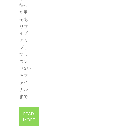
待っ
た甲
斐あ
りサ
イズ
アッ
プし
てラ
ウン
ド5か
らフ
ァイ
ナル
まで
READ
MORE