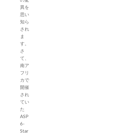
異を
思い
知ら
され
ま
す。
さ
て、
南ア
フリ
カで
開催
され
てい
た
ASP
6-
Star