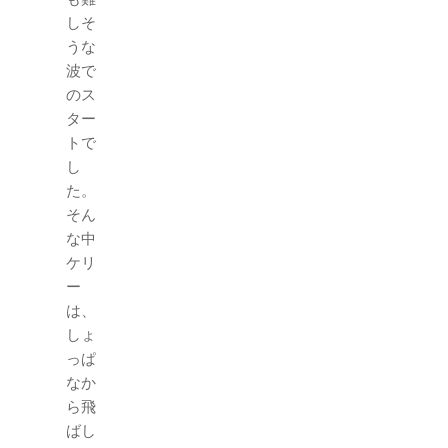
しそ
うな
波で
のス
ター
トで
し
た。
そん
な中
ケリ
ー
は、
しょ
っぱ
なか
ら飛
ばし