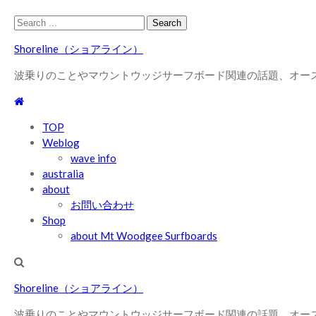
Skip
Skip
Search
to
to
for:
Shoreline（ショアライン）
navigation
content
波乗りのことやマウントウッジサーフボード関連の話題、オー
TOP
Weblog
wave info
australia
about
お問い合わせ
Shop
about Mt Woodgee Surfboards
Shoreline（ショアライン）
波乗りのことやマウントウッジサーフボード関連の話題、オー