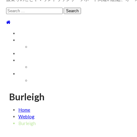
Search
for:
TOP
WEBLOG
WAVE INFO
AUSTRALIA
ABOUT
お問い合わせ
SHOP
ABOUT MT WOODGEE SURFBOARDS
Recent News
Burleigh
2026/7/28 御前崎方面 よれ入ったダンパー多め
2026年
2026/6/4 静波 風弱く見た目よりできました
Home
2026年6月4
2026/5/25 御前崎方面 カレント強くブレイク続かず
Weblog
202
2026/5/13 静波 ダンパー中心
Burleigh
2026年5月13日
2026/5/12 静波 久しぶりにいい波
2026年5月12日