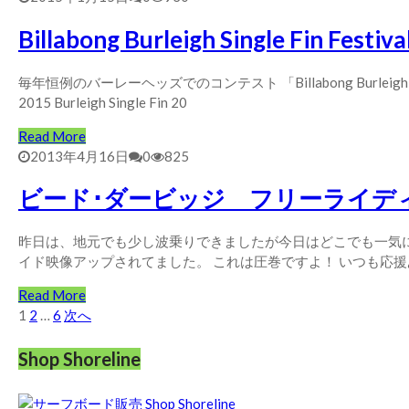
Billabong Burleigh Single Fin Festi
毎年恒例のバーレーヘッズでのコンテスト 「Billabong Burleigh Si
2015 Burleigh Single Fin 20
Read More
2013年4月16日
0
825
ビード･ダービッジ フリーライディ
昨日は、地元でも少し波乗りできましたが今日はどこでも一気
イド映像アップされてました。 これは圧巻ですよ！ いつも応援
Read More
投
1
2
…
6
次へ
稿
Shop Shoreline
の
ペ