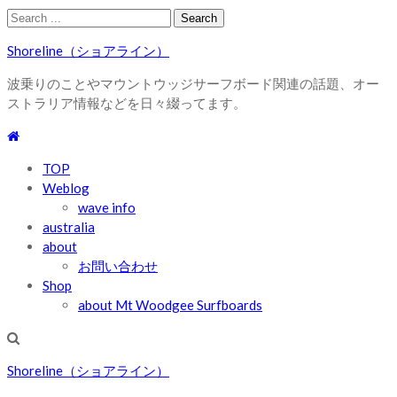
Skip
Skip
Search
to
to
for:
Shoreline（ショアライン）
navigation
content
波乗りのことやマウントウッジサーフボード関連の話題、オー
ストラリア情報などを日々綴ってます。
TOP
Weblog
wave info
australia
about
お問い合わせ
Shop
about Mt Woodgee Surfboards
Shoreline（ショアライン）