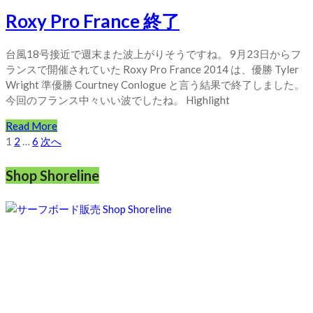
Roxy Pro France 終了
台風18号接近で週末また波上がりそうですね。 9月23日からフ
ランスで開催されていた Roxy Pro France 2014 は、優勝 Tyler
Wright 準優勝 Courtney Conlogue と言う結果で終了しました。
今回のフランス中々いい波でしたね。 Highlight
Read More
投
1
2
…
6
次へ
稿
Shop Shoreline
の
ペ
ー
ジ
送
り