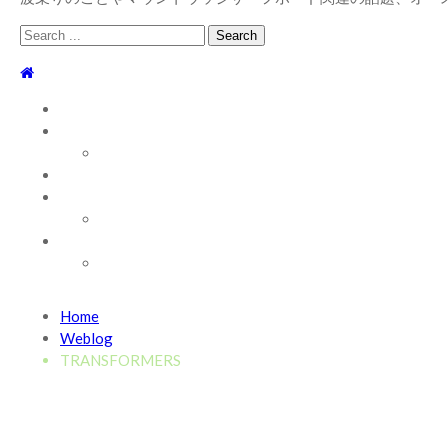
Search
for:
TOP
WEBLOG
WAVE INFO
AUSTRALIA
ABOUT
お問い合わせ
SHOP
ABOUT MT WOODGEE SURFBOARDS
Recent News
Home
2026/7/28 御前崎方面 よれ入ったダンパー多め
2026年
Weblog
2026/6/4 静波 風弱く見た目よりできました
2026年6月4
TRANSFORMERS
2026/5/25 御前崎方面 カレント強くブレイク続かず
202
2026/5/13 静波 ダンパー中心
2026年5月13日
2026/5/12 静波 久しぶりにいい波
2026年5月12日