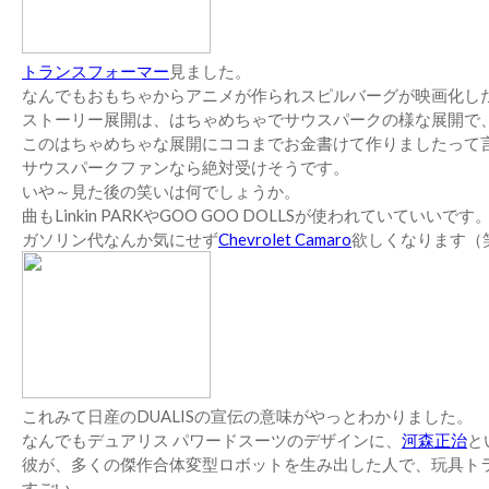
トランスフォーマー
見ました。
なんでもおもちゃからアニメが作られスピルバーグが映画化し
ストーリー展開は、はちゃめちゃでサウスパークの様な展開で
このはちゃめちゃな展開にココまでお金書けて作りましたって
サウスパークファンなら絶対受けそうです。
いや～見た後の笑いは何でしょうか。
曲もLinkin PARKやGOO GOO DOLLSが使われていていいです
ガソリン代なんか気にせず
Chevrolet Camaro
欲しくなります（
これみて日産のDUALISの宣伝の意味がやっとわかりました。
なんでもデュアリス パワードスーツのデザインに、
河森正治
と
彼が、多くの傑作合体変型ロボットを生み出した人で、玩具トラ
すごい。