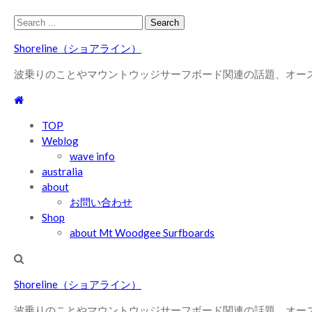
Skip
Skip
Search
to
to
for:
Shoreline（ショアライン）
navigation
content
波乗りのことやマウントウッジサーフボード関連の話題、オー
TOP
Weblog
wave info
australia
about
お問い合わせ
Shop
about Mt Woodgee Surfboards
Shoreline（ショアライン）
波乗りのことやマウントウッジサーフボード関連の話題、オー