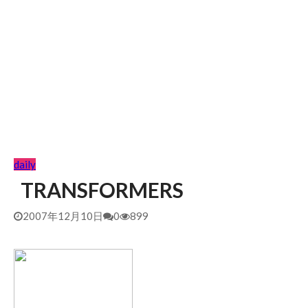
daily
TRANSFORMERS
2007年12月10日
0
899