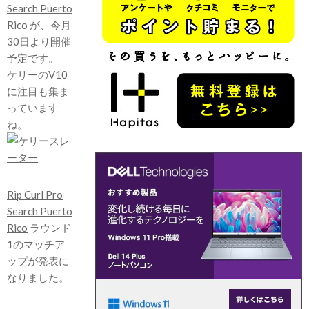
Search Puerto
Rico
が、今月
30日より開催
予定です。
ケリーのV10
に注目も集ま
っています
ね。
Rip Curl Pro
Search Puerto
Rico
ラウンド
1のマッチア
ップが発表に
なりました。