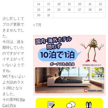
16
17
18
19
20
21
22
23
24
25
26
27
28
29
30
31
少し忙しくて
ブログ更新で
« 7月
きませんでし
た。
今日は、波を
期待していた
のですがイマ
イチ上がって
いないようで
すね。
WCTをいよい
よ大詰めラス
ト2戦となり
ました。
その第9戦
Rip
Curl Pro