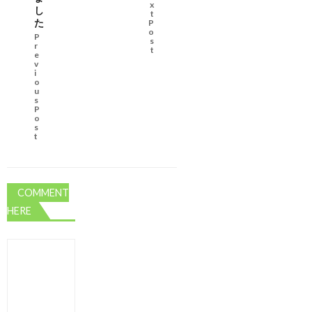
x
し
t
た
P
o
P
s
r
t
e
v
i
o
u
s
P
o
s
t
COMMENT
HERE