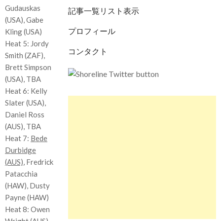
Gudauskas
記事一覧リスト表示
(USA), Gabe
プロフィール
Kling (USA)
Heat 5: Jordy
コンタクト
Smith (ZAF),
Brett Simpson
(USA), TBA
Heat 6: Kelly
Slater (USA),
Daniel Ross
(AUS), TBA
Heat 7:
Bede
Durbidge
(AUS)
, Fredrick
Patacchia
(HAW), Dusty
Payne (HAW)
Heat 8: Owen
Wright (AUS),