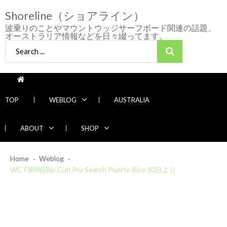
Skip
Skip
Shoreline（ショアライン）
to
to
navigation
content
波乗りのことやマウントウッジサーフボード関連の話題、
オーストラリア情報などを日々綴ってます。
Search
for:
TOP
WEBLOG
AUSTRALIA
ABOUT
SHOP
2026/7/28 御前崎方面 よれ入ったダンパー
Home
Weblog
多め
WCT第9戦Rip Curl Pro Search Puerto Rico 30日より
2026年7月28日
2026/6/4 静波 風弱く見た目よりできました
2026年6月4日
2026/5/25 御前崎方面 カレント強くブレイ
Recent News
ク続かず
2026年5月25日