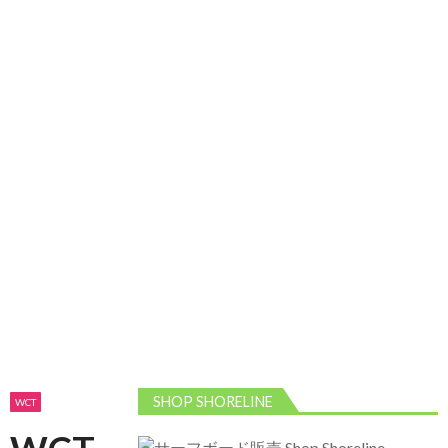
2026/5/13 静波 ダンパー中心
2026年5月13
日
2026/5/12 静波 久しぶりにいい波
2026年5
月12日
SHOP SHORELINE
WCT