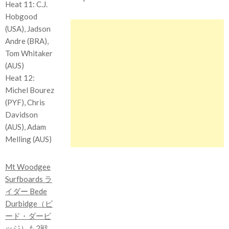
Heat 11: C.J.
Hobgood
(USA), Jadson
Andre (BRA),
Tom Whitaker
(AUS)
Heat 12:
Michel Bourez
(PYF), Chris
Davidson
(AUS), Adam
Melling (AUS)
Mt Woodgee
Surfboards ラ
イダー Bede
Durbidge（ビ
ード・ダービ
ッジ）
も2戦