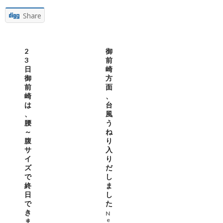
Share
2
御
3
前
日
崎
御
方
前
面
崎
、
は
台
、
風
腰
う
～
ね
腹
り
サ
入
イ
り
ズ
だ
で
し
終
ま
日
し
で
た
き
N
e
ま