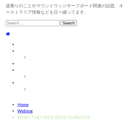
波乗りのことやマウントウッジサーフボード関連の話題、オ
ーストラリア情報などを日々綴ってます。
Search
for:
TOP
WEBLOG
WAVE INFO
AUSTRALIA
ABOUT
お問い合わせ
SHOP
ABOUT MT WOODGEE SURFBOARDS
Recent News
Home
2026/7/28 御前崎方面 よれ入ったダンパー多め
2026
Weblog
年7月28日
WHAT THEY RIDE BEDE DURBIDGE
2026/6/4 静波 風弱く見た目よりできました
2026年6
月4日