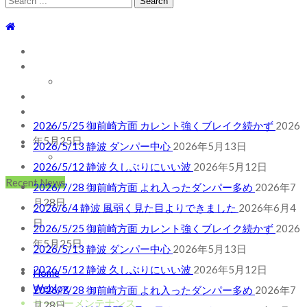
for:
TOP
WEBLOG
WAVE INFO
AUSTRALIA
ABOUT
2026/5/25 御前崎方面 カレント強くブレイク続かず
2026
お問い合わせ
年5月25日
SHOP
2026/5/13 静波 ダンパー中心
2026年5月13日
ABOUT MT WOODGEE SURFBOARDS
2026/5/12 静波 久しぶりにいい波
2026年5月12日
Recent News
2026/7/28 御前崎方面 よれ入ったダンパー多め
2026年7
月28日
2026/6/4 静波 風弱く見た目よりできました
2026年6月4
日
2026/5/25 御前崎方面 カレント強くブレイク続かず
2026
年5月25日
2026/5/13 静波 ダンパー中心
2026年5月13日
2026/5/12 静波 久しぶりにいい波
2026年5月12日
Home
Weblog
2026/7/28 御前崎方面 よれ入ったダンパー多め
2026年7
サーバーメンテナンス
月28日