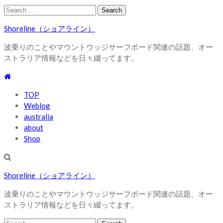
Skip
Skip
Search
to
to
for:
Shoreline（ショアライン）
navigation
content
波乗りのことやマウントウッジサーフボード関連の話題、オー
ストラリア情報などを日々綴ってます。
TOP
Weblog
australia
about
Shop
Shoreline（ショアライン）
波乗りのことやマウントウッジサーフボード関連の話題、オー
ストラリア情報などを日々綴ってます。
Search