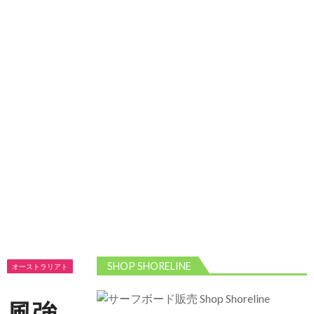
2026/5/13 静波 ダンパー中心
2026年5月13
日
2026/5/12 静波 久しぶりにいい波
2026年5
月12日
SHOP SHORELINE
オーストラリアト
リップ
風強