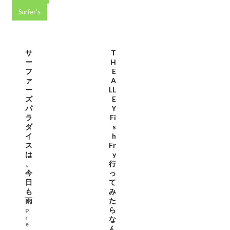
Surfer's
サ
T
ー
H
フ
E
ァ
A
ー
LL
ズ
E
パ
Y
ラ
Fi
ダ
s
イ
h
ス
Fr
は
y
、
行
今
っ
日
て
も
み
雨
た
ら
P
r
な
e
ん