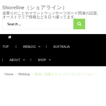
Skip
Skip
Shoreline（ショアライン）
to
to
navigation
content
波乗りのことやマウントウッジサーフボード関連の話題、
オーストラリア情報などを日々綴ってます。
Search
for:
TOP
WEBLOG
AUSTRALIA
ABOUT
SHOP
2026/7/28 御前崎方面 よれ入ったダンパー
Home
Weblog
多め
風強く何処もチョッピーコンディション
2026年7月28日
2026/6/4 静波 風弱く見た目よりできました
2026年6月4日
2026/5/25 御前崎方面 カレント強くブレイ
Recent News
ク続かず
2026年5月25日