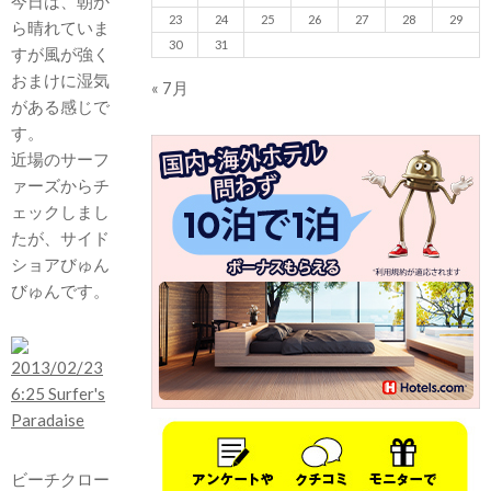
今日は、朝か
23
24
25
26
27
28
29
ら晴れていま
30
31
すが風が強く
おまけに湿気
« 7月
がある感じで
す。
近場のサーフ
ァーズからチ
ェックしまし
たが、サイド
ショアびゅん
びゅんです。
ビーチクロー