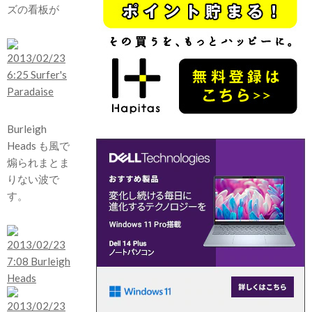
ズの看板が
Burleigh
Heads も風で
煽られまとま
りない波で
す。