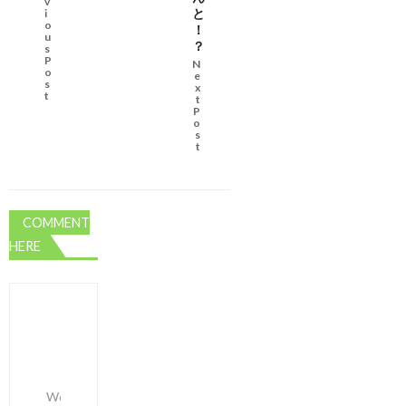
v
と
i
o
！
u
？
s
P
N
o
e
s
x
t
t
P
o
s
t
COMMENT
HERE