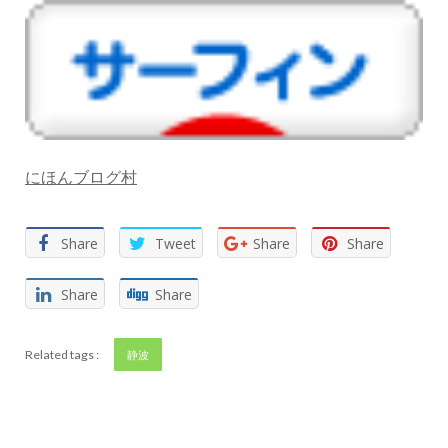
にほんブログ村
Share
Tweet
Share
Share
Share
Share
Related tags :
静波