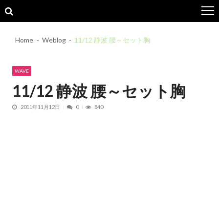
Skip
Skip
to
to
navigation
content
Home
Weblog
11/12 静波 腰～セット胸
WAVE
11/12 静波 腰～セット胸
2011年11月12日
0
840