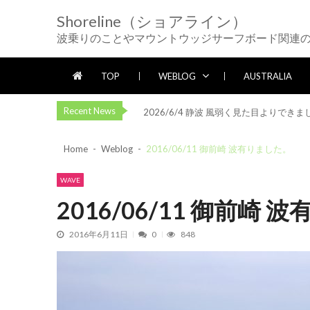
Skip
Skip
2026/5/25 御前崎方面 カレント強く
Shoreline（ショアライン）
to
to
2026/5/13 静波 ダンパー中心
202
波乗りのことやマウントウッジサーフボード関連
navigation
content
2026/5/12 静波 久しぶりにいい波
2026/7/28 御前崎方面 よれ入ったダン
TOP
WEBLOG
AUSTRALIA
2026/6/4 静波 風弱く見た目よりできま
Recent News
2026/5/25 御前崎方面 カレント強く
2026/5/13 静波 ダンパー中心
202
Home
Weblog
2016/06/11 御前崎 波有りました。
2026/5/12 静波 久しぶりにいい波
2026/7/28 御前崎方面 よれ入ったダン
WAVE
2026/6/4 静波 風弱く見た目よりできま
2016/06/11 御前崎
2026/5/25 御前崎方面 カレント強く
2016年6月11日
0
848